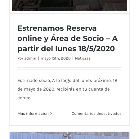
Estrenamos Reserva
online y Área de Socio – A
partir del lunes 18/5/2020
Estrenamos Reserva online y Área de
Por
admin
|
mayo 15th, 2020
|
Noticias
Socio – A partir del lunes 18/5/2020
Estimado socio, A lo largo del lunes próximo, 18
de mayo de 2020, recibirás en tu cuenta de
correo
en
Más información
Comentarios desactivados
Estrena
Reserva
online