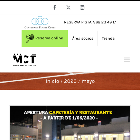
Saltar
Facebook
X
Instagram
al
contenido
RESERVA PISTA: 968 23 49 17
Reserva online
Área socios
Tienda
Inicio
2020
mayo