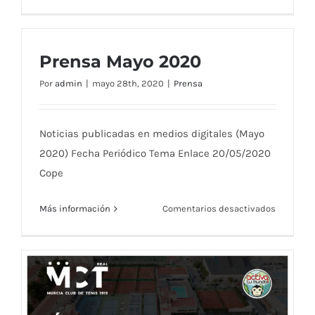
Apertura
de
Cafetería
y
Prensa Mayo 2020
Restaura
Por
admin
|
mayo 28th, 2020
|
Prensa
–
a
partir
Noticias publicadas en medios digitales (Mayo
del
2020) Fecha Periódico Tema Enlace 20/05/2020
1/06/202
Cope
en
Más información
Comentarios desactivados
Prensa
Mayo
2020