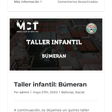
en
Más información
Comentarios desactivados
Videocue
infantil:
Ratón
de
campo
y
ratón
de
ciudad
Taller infantil: Búmeran
Por
admin
|
mayo 27th, 2020
|
Noticias
,
Social
Taller infantil: Búmeran
A continuación, os dejamos un quinto taller