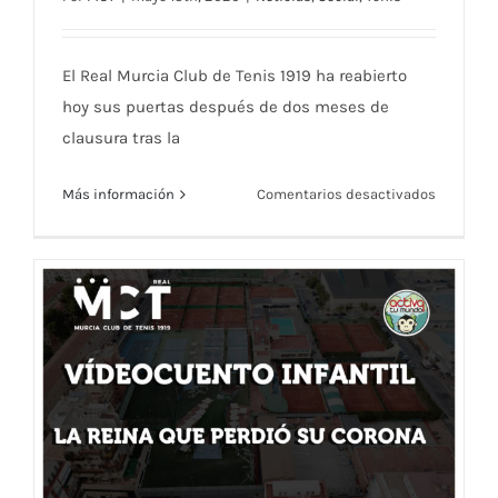
El Real Murcia Club de Tenis 1919 ha reabierto
hoy sus puertas después de dos meses de
clausura tras la
en
Más información
Comentarios desactivados
[Galería
de
imágenes
Reanuda
la
actividad
con
partidos
de
tenis
y