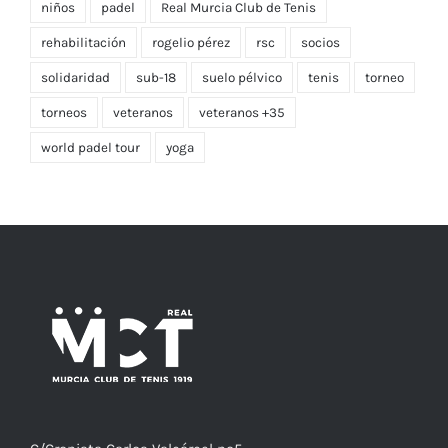
niños
padel
Real Murcia Club de Tenis
rehabilitación
rogelio pérez
rsc
socios
solidaridad
sub-18
suelo pélvico
tenis
torneo
torneos
veteranos
veteranos +35
world padel tour
yoga