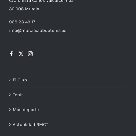
C/
Cronista
Carlos Valcárcel nº5
30.008
Murcia
968 23 49 17
info@murciaclubdetenis.es
El Club
Tenis
Más deporte
Actualidad RMCT