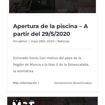
del
27/05/2
Apertura de la piscina – A
partir del 29/5/2020
Por
admin
|
mayo 26th, 2020
|
Noticias
Apertura de la piscina – A partir del
29/5/2020
Estimado Socio, Con motivo del pase de la
Región de Murcia a la fase 2 de la Desescalada,
la normativa
en
Más información
Comentarios desactivados
Apertura
de
la