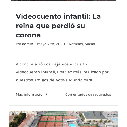
pádel
y
Videocuento infantil: La
apertura
reina que perdió su
del
gimnasio
corona
Videocuento infantil: La reina que perdió
Por
admin
|
mayo 12th, 2020
|
Noticias
,
Social
su corona
A continuación os dejamos el cuarto
videocuento infantil, una vez más, realizado por
nuestros amigos de Activa Mundo para
en
Más información
Comentarios desactivados
Videocue
infantil:
La
reina