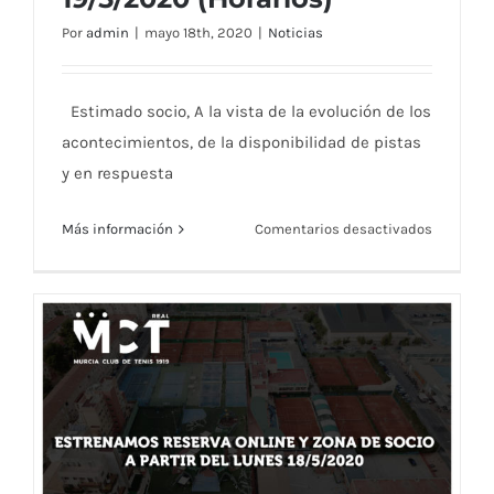
Autorización para Clases Particulares
Por
admin
|
mayo 18th, 2020
|
Noticias
individuales – 19/5/2020 (Horarios)
Estimado socio, A la vista de la evolución de los
acontecimientos, de la disponibilidad de pistas
y en respuesta
en
Más información
Comentarios desactivados
Autorizac
para
Clases
Particula
individua
–
19/5/202
(Horarios