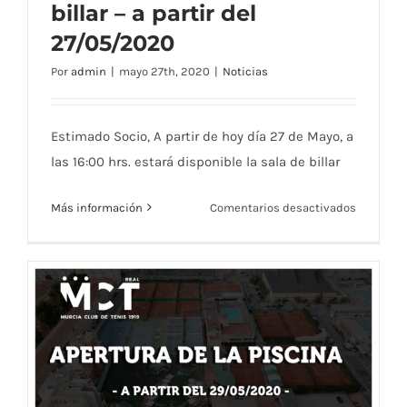
billar – a partir del
27/05/2020
Apertura de la sala de billar – a partir del
Por
admin
|
mayo 27th, 2020
|
Noticias
27/05/2020
Estimado Socio, A partir de hoy día 27 de Mayo, a
las 16:00 hrs. estará disponible la sala de billar
en
Más información
Comentarios desactivados
Apertura
de
la
sala
de
billar
–
a
partir