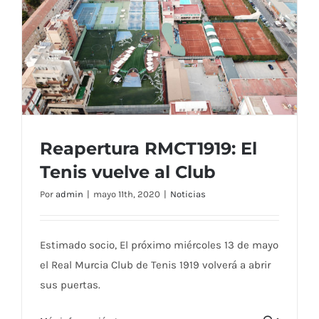
que
perdió
su
corona
Reapertura RMCT1919: El
Tenis vuelve al Club
Por
admin
|
mayo 11th, 2020
|
Noticias
Reapertura RMCT1919: El Tenis vuelve al
Club
Estimado socio, El próximo miércoles 13 de mayo
el Real Murcia Club de Tenis 1919 volverá a abrir
sus puertas.