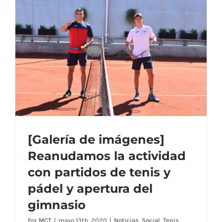
y
Área
de
Socio
–
A
partir
del
lunes
18/5/202
[Galería de imágenes]
Reanudamos la actividad
con partidos de tenis y
[Galería de imágenes] Reanudamos la
pádel y apertura del
actividad con partidos de tenis y pádel y
gimnasio
apertura del gimnasio
Por
MCT
|
mayo 13th, 2020
|
Noticias
,
Social
,
Tenis