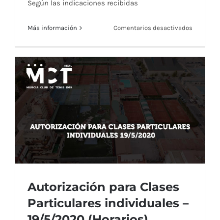
Según las indicaciones recibidas
en
Más información
Comentarios desactivados
Autorizac
de
partidos
de
dobles
de
tenis
y
pádel
–
A
partir
del
Autorización para Clases
25/5/20
Particulares individuales –
19/5/2020 (Horarios)