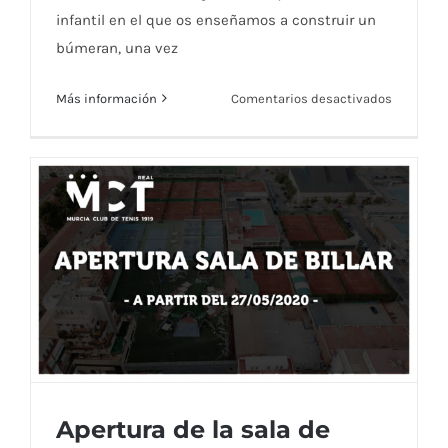
infantil en el que os enseñamos a construir un
búmeran, una vez
en
Más información
Comentarios desactivados
Taller
infantil:
Búmeran
Apertura de la sala de