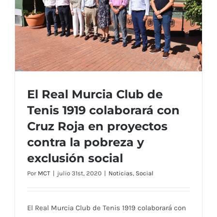
El Real Murcia Club de
Tenis 1919 colaborará con
Cruz Roja en proyectos
El Real Murcia Club de Tenis 1919
contra la pobreza y
colaborará con Cruz Roja en proyectos
exclusión social
contra la pobreza y exclusión social
Por
MCT
|
julio 31st, 2020
|
Noticias
,
Social
El Real Murcia Club de Tenis 1919 colaborará con