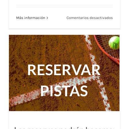
en
Más información
Comentarios desactivados
Menú
Restaura
RMCT191
—
Semana
Menú Restaurante RMCT1919 — Semana
del
13
del 13 al 17 Julio
al
17
Julio