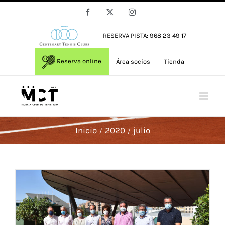
Saltar
Facebook
X
Instagram
al
contenido
RESERVA PISTA: 968 23 49 17
Reserva online
Área socios
Tienda
Inicio
2020
julio