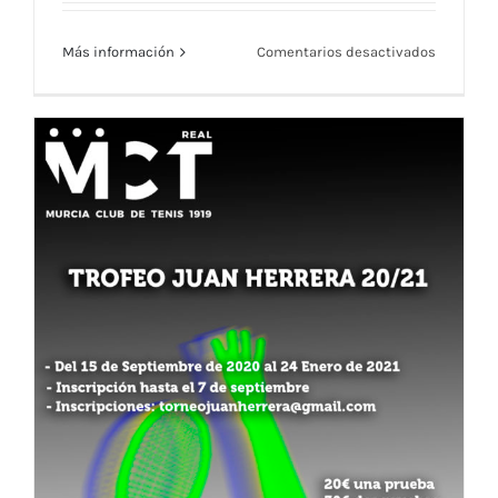
en
Más información
Comentarios desactivados
Menú
Restaura
RMCT191
—
Semana
Menú Restaurante RMCT1919 — Semana
del
20
del 20 al 24 Julio
al
24
Julio