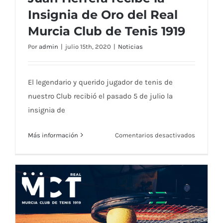
Insignia de Oro del Real
Murcia Club de Tenis 1919
Por
admin
|
julio 15th, 2020
|
Noticias
Juan Herrera recibe la Insignia de Oro del
Real Murcia Club de Tenis 1919
El legendario y querido jugador de tenis de
nuestro Club recibió el pasado 5 de julio la
insignia de
en
Más información
Comentarios desactivados
Juan
Herrera
recibe
la
Insignia
de
Oro