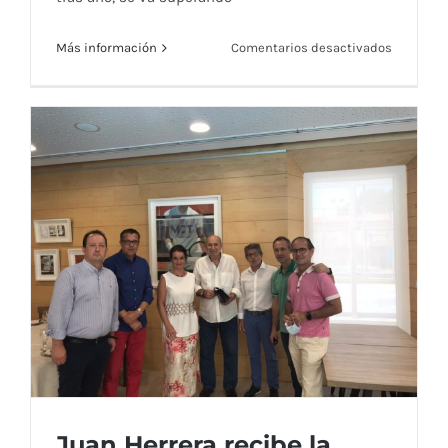
en
Más información
Comentarios desactivados
VI Edición del Trofeo Juan Herrera
VI
Edición
del
Trofeo
Juan
Herrera
Juan Herrera recibe la