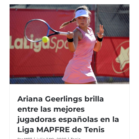
Julio
2020
Ariana Geerlings brilla
entre las mejores
jugadoras españolas en la
Ariana Geerlings brilla entre las mejores
Liga MAPFRE de Tenis
jugadoras españolas en la Liga MAPFRE