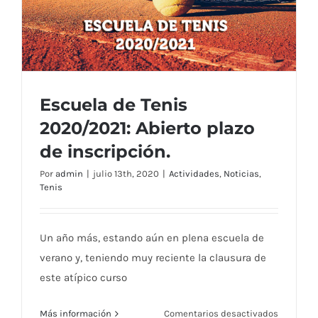
del
Real
Murcia
Club
de
Tenis
Escuela de Tenis
1919
2020/2021: Abierto plazo
de inscripción.
Escuela de Tenis 2020/2021: Abierto plazo
Por
admin
|
julio 13th, 2020
|
Actividades
,
Noticias
,
de inscripción.
Tenis
Un año más, estando aún en plena escuela de
verano y, teniendo muy reciente la clausura de
este atípico curso
en
Más información
Comentarios desactivados