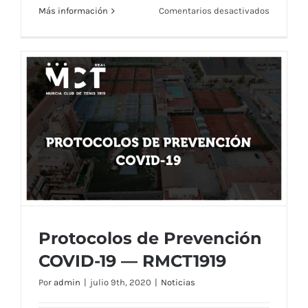
en
Más información
Comentarios desactivados
Modifica
de
Horarios
de
Reserva
de
Pistas,
Instalaci
y
Servicios
A
partir
del
Protocolos de Prevención
11/07/20
COVID-19 — RMCT1919
Por
admin
|
julio 9th, 2020
|
Noticias
Protocolos de Prevención COVID-19 —