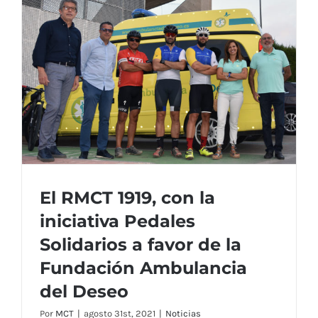
El RMCT 1919, con la
iniciativa Pedales
Solidarios a favor de la
Fundación Ambulancia
del Deseo
El RMCT 1919, con la iniciativa Pedales
Solidarios a favor de la Fundación
Por
MCT
|
agosto 31st, 2021
|
Noticias