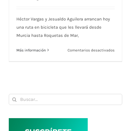
Ambulancia del Deseo
Héctor Vargas y Jesualdo Aguilera arrancan hoy
una ruta en bicicleta que les llevará desde
Murcia hasta Roquetas de Mar,
en
Más información
Comentarios desactivados
El
RMCT
1919,
con
la
iniciativa
Buscar:
Pedales
Solidario
a
favor
de