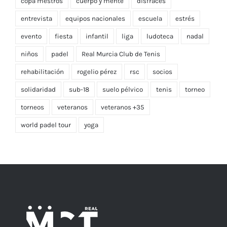
copa mestros
cuerpo y mente
disfraces
entrevista
equipos nacionales
escuela
estrés
evento
fiesta
infantil
liga
ludoteca
nadal
niños
padel
Real Murcia Club de Tenis
rehabilitación
rogelio pérez
rsc
socios
solidaridad
sub-18
suelo pélvico
tenis
torneo
torneos
veteranos
veteranos +35
world padel tour
yoga