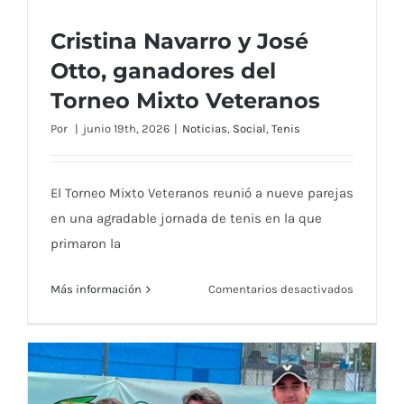
con
Cristina Navarro y José
una
destacad
Otto, ganadores del
actuació
Torneo Mixto Veteranos
Por
|
junio 19th, 2026
|
Noticias
,
Social
,
Tenis
Cristina Navarro y José Otto, ganadores
del Torneo Mixto Veteranos
El Torneo Mixto Veteranos reunió a nueve parejas
en una agradable jornada de tenis en la que
primaron la
en
Más información
Comentarios desactivados
Cristina
Navarro
y
José
Otto,