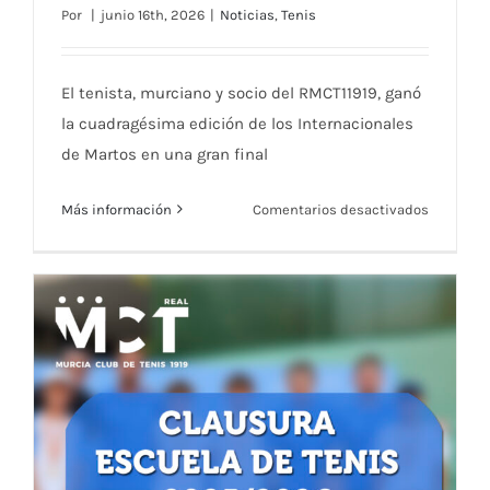
Por
|
junio 16th, 2026
|
Noticias
,
Tenis
Pablo Martínez, conquista los
Internacionales de Martos en una
emocionante final
El tenista, murciano y socio del RMCT11919, ganó
la cuadragésima edición de los Internacionales
de Martos en una gran final
en
Más información
Comentarios desactivados
Pablo
Martínez,
conquist
los
Internaci
de
Martos
en
una
emocion