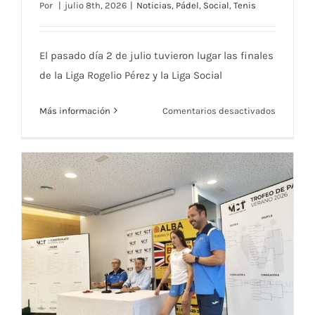
Por
|
julio 8th, 2026
|
Noticias
,
Pádel
,
Social
,
Tenis
Ganadores Liga Rogelio Pérez y Liga
Social Pádel 2026
El pasado día 2 de julio tuvieron lugar las finales
de la Liga Rogelio Pérez y la Liga Social
en
Más información
Comentarios desactivados
Ganadore
Liga
Rogelio
Pérez
y
Liga
Social
Pádel
2026