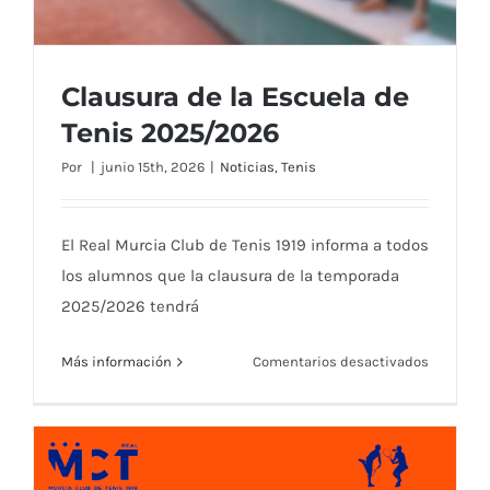
Clausura de la Escuela de
Tenis 2025/2026
Por
|
junio 15th, 2026
|
Noticias
,
Tenis
El Real Murcia Club de Tenis 1919 informa a todos
los alumnos que la clausura de la temporada
2025/2026 tendrá
en
Más información
Comentarios desactivados
Clausura
de
la
Clausura de la Escuela de Tenis 2025/2026
Escuela