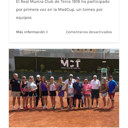
El Real Murcia Club de Tenis 1919 ha participado
por primera vez en la MadCup, un torneo por
equipos
en
Más información
Comentarios desactivados
El
Real
Murcia
Club
de
Tenis
1919
participa
por
primera
vez
en
la
MadCup