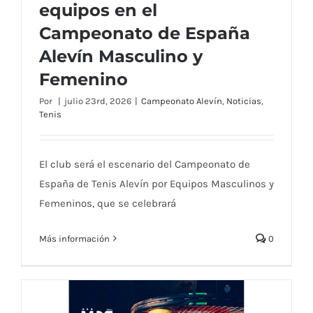
equipos en el
El Real Murcia Club de Tenis 1919 reunirá a
Campeonato de España
58 equipos en el Campeonato de España
Alevín Masculino y
Alevín Masculino y Femenino
Femenino
Por
|
julio 23rd, 2026
|
Campeonato Alevín
,
Noticias
,
Tenis
El club será el escenario del Campeonato de
España de Tenis Alevín por Equipos Masculinos y
Femeninos, que se celebrará
Más información
0