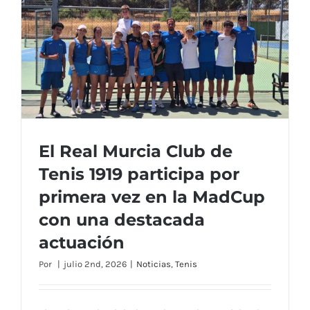
Torneo
Pajarón
y
X
Torneo
Pádel
Verano
El Real Murcia Club de
Tenis 1919 participa por
El Real Murcia Club de Tenis 1919 participa
primera vez en la MadCup
por primera vez en la MadCup con una
con una destacada
destacada actuación
actuación
Por
|
julio 2nd, 2026
|
Noticias
,
Tenis