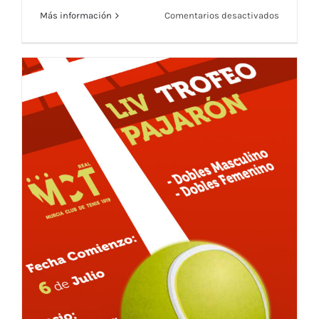
en
Más información
Comentarios desactivados
Torneo
Mixto
Veterano
Torneo Mixto Veteranos – Mañana de
–
Convivencia
Mañana
de
Conviven