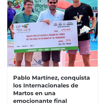
ganadore
del
Torneo
Mixto
Veterano
Pablo Martínez, conquista
los Internacionales de
Martos en una
emocionante final