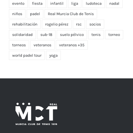
evento
fiesta
infantil
liga
ludoteca
nadal
niños
padel
Real Murcia Club de Tenis
rehabilitación
rogelio pérez
rsc
socios
solidaridad
sub-18
suelo pélvico
tenis
torneo
torneos
veteranos
veteranos +35
world padel tour
yoga