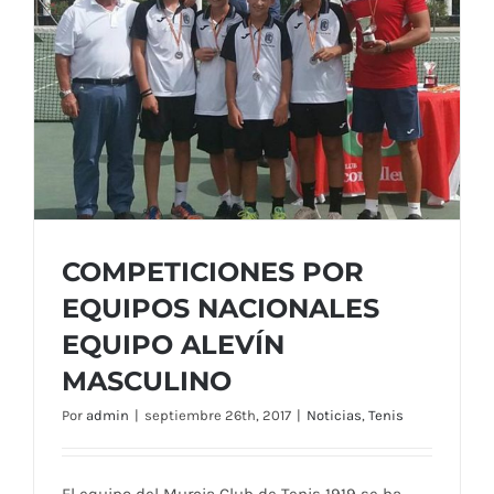
COMPETICIONES POR
EQUIPOS NACIONALES
EQUIPO ALEVÍN
MASCULINO
COMPETICIONES POR EQUIPOS
Por
admin
|
septiembre 26th, 2017
|
Noticias
,
Tenis
NACIONALES EQUIPO ALEVÍN
MASCULINO
El equipo del Murcia Club de Tenis 1919 se ha