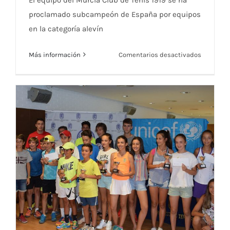
proclamado subcampeón de España por equipos
en la categoría alevín
en
Más información
Comentarios desactivados
COMPETI
POR
EQUIPOS
NACIONA
EQUIPO
ALEVÍN
MASCULI