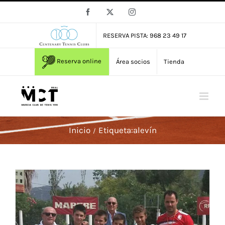
Saltar
Facebook
X
Instagram
al
contenido
RESERVA PISTA: 968 23 49 17
Reserva online
Área socios
Tienda
Inicio
Etiqueta:
alevín