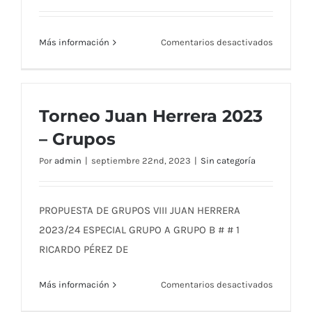
en
Más información
Comentarios desactivados
Menú
Restaura
RMCT191
—
Torneo Juan Herrera 2023
Semana
– Grupos
Menú Restaurante RMCT1919 — Semana
del
25
del 25 al 29 de Septiembre
Por
admin
|
septiembre 22nd, 2023
|
Sin categoría
al
29
de
PROPUESTA DE GRUPOS VIII JUAN HERRERA
Septiemb
2023/24 ESPECIAL GRUPO A GRUPO B # # 1
RICARDO PÉREZ DE
en
Más información
Comentarios desactivados
Torneo