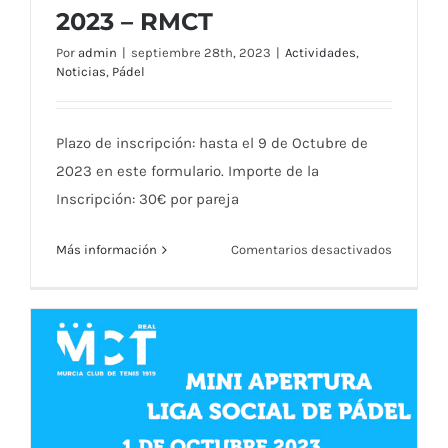
2023 – RMCT
Por
admin
|
septiembre 28th, 2023
|
Actividades
,
Noticias
,
Pádel
Plazo de inscripción: hasta el 9 de Octubre de
2023 en este formulario. Importe de la
Inscripción: 30€ por pareja
III LIGA SOCIAL DE PÁDEL 2023 – RMCT
en
Más información
Comentarios desactivados
III
LIGA
SOCIAL
DE
PÁDEL
2023
–
RMCT