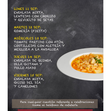
22
de
Septiemb