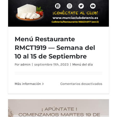
Menú Restaurante
RMCT1919 — Semana del
10 al 15 de Septiembre
Por
admin
|
septiembre 11th, 2023
|
Menú del día
en
Más información
Comentarios desactivados
Menú
Restaura
RMCT191
—
Semana