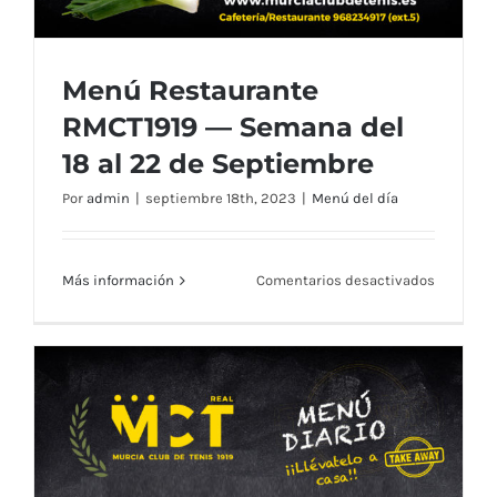
Menú Restaurante
RMCT1919 — Semana del
18 al 22 de Septiembre
Por
admin
|
septiembre 18th, 2023
|
Menú del día
en
Más información
Comentarios desactivados
Menú
Restaura
RMCT191
—
Semana
Menú Restaurante RMCT1919 — Semana
del
18
del 18 al 22 de Septiembre
al