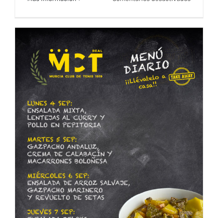
Hatha
Yoga
–
Apúntate
Hatha Yoga – Apúntate