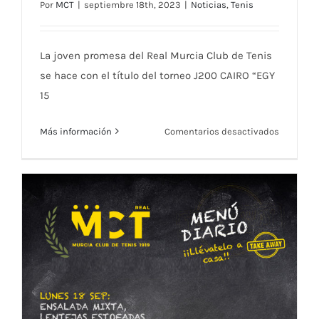
Por
MCT
|
septiembre 18th, 2023
|
Noticias
,
Tenis
Pablo Martínez se corona campeón del
ITF en Egipto
La joven promesa del Real Murcia Club de Tenis
se hace con el título del torneo J200 CAIRO “EGY
15
en
Más información
Comentarios desactivados
Pablo
Martínez
se
corona
campeón
del
ITF
en
Egipto