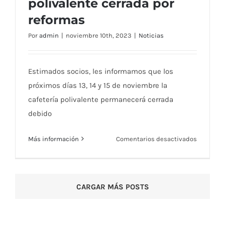
polivalente cerrada por
Comunicado: 13, 14 y 15 de Noviembre
reformas
cafetería polivalente cerrada por reformas
Por
admin
|
noviembre 10th, 2023
|
Noticias
Estimados socios, les informamos que los
próximos días 13, 14 y 15 de noviembre la
cafetería polivalente permanecerá cerrada
debido
en
Más información
Comentarios desactivados
Comunic
13,
14
CARGAR MÁS POSTS
y
15
de
Noviemb