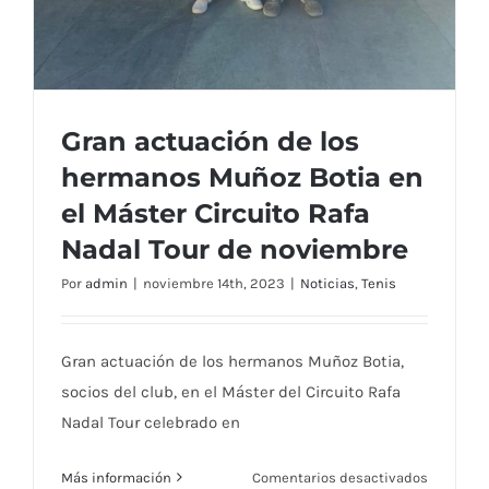
Gran actuación de los
hermanos Muñoz Botia en
el Máster Circuito Rafa
Nadal Tour de noviembre
Por
admin
|
noviembre 14th, 2023
|
Noticias
,
Tenis
Gran actuación de los hermanos Muñoz Botia,
Gran actuación de los hermanos Muñoz
socios del club, en el Máster del Circuito Rafa
Botia en el Máster Circuito Rafa Nadal
Nadal Tour celebrado en
Tour de noviembre
en
Más información
Comentarios desactivados