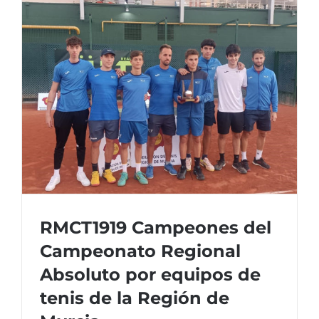
finalista
en
el
ITF
Femenin
–
Trofeo
VRP
Electric
de
Castellón
RMCT1919 Campeones del
Campeonato Regional
Absoluto por equipos de
tenis de la Región de
RMCT1919 Campeones del Campeonato