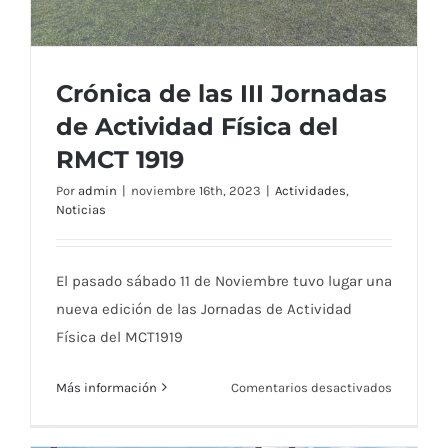
Crónica de las III Jornadas
de Actividad Física del
RMCT 1919
Por
admin
|
noviembre 16th, 2023
|
Actividades
,
Crónica de las III Jornadas de Actividad
Noticias
Física del RMCT 1919
El pasado sábado 11 de Noviembre tuvo lugar una
nueva edición de las Jornadas de Actividad
Física del MCT1919
en
Más información
Comentarios desactivados
Crónica
de