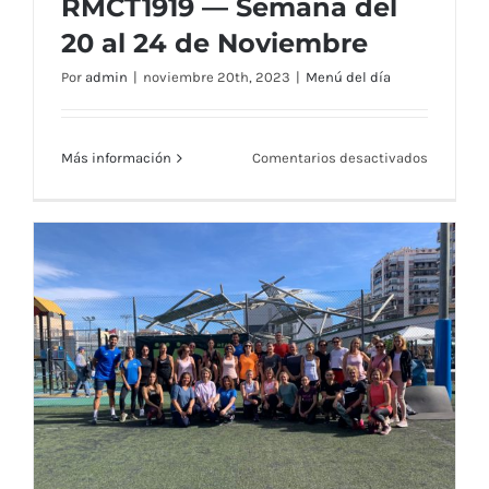
RMCT1919 — Semana del
20 al 24 de Noviembre
Por
admin
|
noviembre 20th, 2023
|
Menú del día
en
Más información
Comentarios desactivados
Menú
Restaura
RMCT191
—
Semana
Menú Restaurante RMCT1919 — Semana
del
20
del 20 al 24 de Noviembre
al
24
de
Noviemb