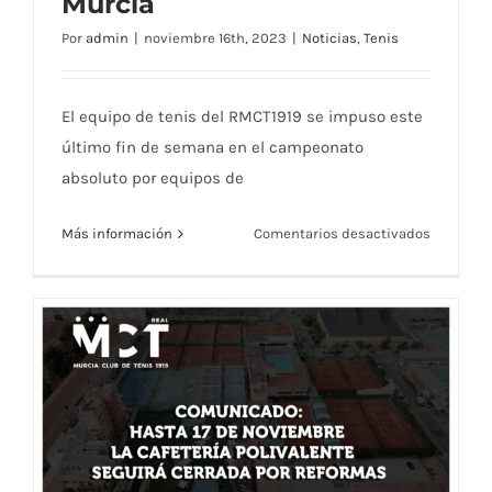
Murcia
Regional Absoluto por equipos de tenis
de la Región de Murcia
Por
admin
|
noviembre 16th, 2023
|
Noticias
,
Tenis
El equipo de tenis del RMCT1919 se impuso este
último fin de semana en el campeonato
absoluto por equipos de
en
Más información
Comentarios desactivados
RMCT191
Campeon
del
Campeon
Regional
Absoluto
por
equipos
de