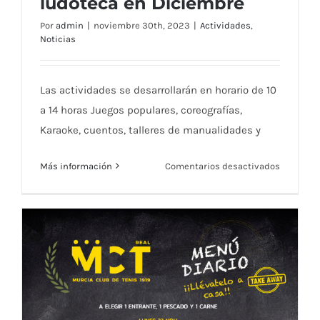
ludoteca en Diciembre
Por
admin
|
noviembre 30th, 2023
|
Actividades
,
Noticias
Superheroes, Invierno, Navidad:
temáticas de la ludoteca en Diciembre
Las actividades se desarrollarán en horario de 10
a 14 horas Juegos populares, coreografías,
Karaoke, cuentos, talleres de manualidades y
en
Más información
Comentarios desactivados
Superher
Invierno,
Navidad:
temática
de
la
ludoteca
en
Diciembr