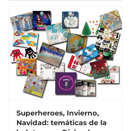
un
poco
más
a
nuestro
equipo
femenino
Superheroes, Invierno,
Navidad: temáticas de la