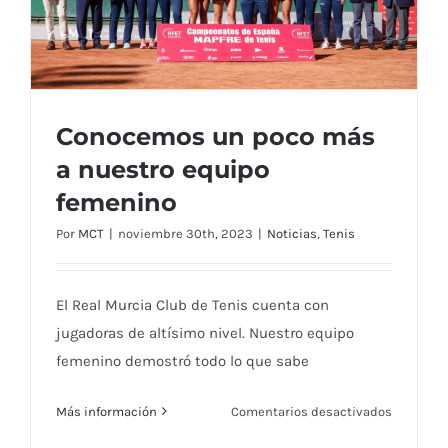
Conocemos un poco más
a nuestro equipo
femenino
Conocemos un poco más a nuestro
equipo femenino
Por
MCT
|
noviembre 30th, 2023
|
Noticias
,
Tenis
El Real Murcia Club de Tenis cuenta con
jugadoras de altísimo nivel. Nuestro equipo
femenino demostró todo lo que sabe
en
Más información
Comentarios desactivados
Conocem