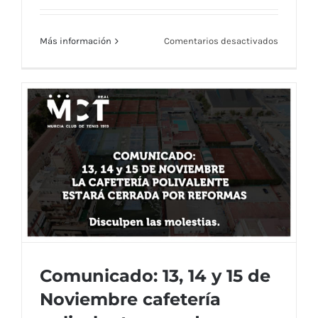
en
Más información
Comentarios desactivados
Menú
Restaura
RMCT191
—
Semana
Menú Restaurante RMCT1919 — Semana
del
13
del 13 al 17 de Noviembre
al
17
de
Noviemb
Comunicado: 13, 14 y 15 de
Noviembre cafetería