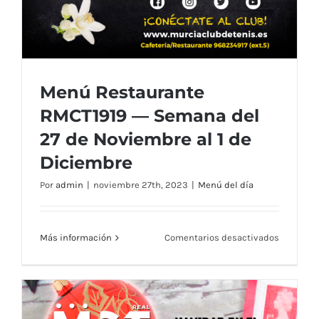
Menú Restaurante
RMCT1919 — Semana del
27 de Noviembre al 1 de
Diciembre
Por
admin
|
noviembre 27th, 2023
|
Menú del día
en
Más información
Comentarios desactivados
Menú
Restaura
RMCT191
—
Menú Restaurante RMCT1919 — Semana