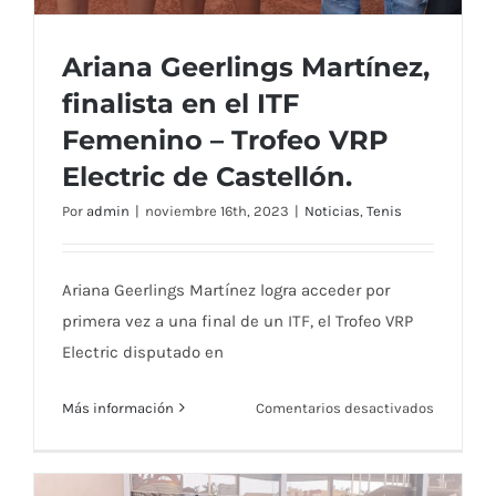
Ariana Geerlings Martínez,
finalista en el ITF
Femenino – Trofeo VRP
Electric de Castellón.
Por
admin
|
noviembre 16th, 2023
|
Noticias
,
Tenis
Ariana Geerlings Martínez, finalista en el
Ariana Geerlings Martínez logra acceder por
ITF Femenino – Trofeo VRP Electric de
primera vez a una final de un ITF, el Trofeo VRP
Castellón.
Electric disputado en
en
Más información
Comentarios desactivados
Ariana
Geerlings
Martínez,