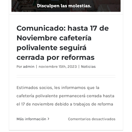
tenis
de
la
Región
Comunicado: hasta 17 de
de
Noviembre cafetería
Murcia
polivalente seguirá
Comunicado: hasta 17 de Noviembre
cerrada por reformas
cafetería polivalente seguirá cerrada por
reformas
Por
admin
|
noviembre 15th, 2023
|
Noticias
Estimados socios, les informamos que la
cafetería polivalente permanecerá cerrada hasta
el 17 de noviembre debido a trabajos de reforma
en
Más información
Comentarios desactivados
Comunic