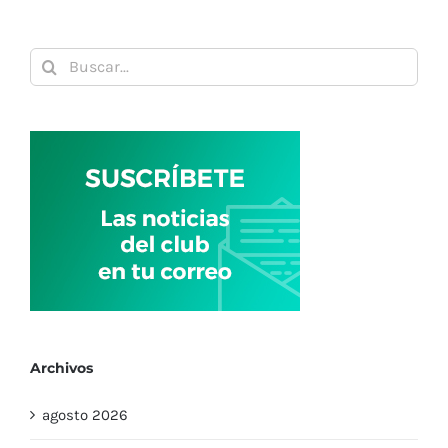
cafetería
polivalen
Buscar:
cerrada
por
reformas
Archivos
agosto 2026