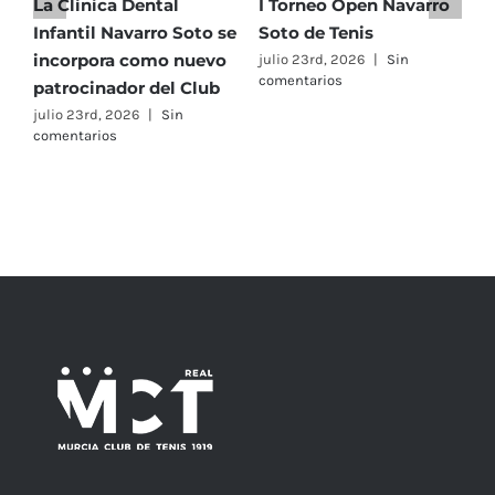
La Clínica Dental
I Torneo Open Navarro
E
Infantil Navarro Soto se
Soto de Tenis
T
incorpora como nuevo
e
julio 23rd, 2026
|
Sin
comentarios
patrocinador del Club
C
A
julio 23rd, 2026
|
Sin
comentarios
F
j
c