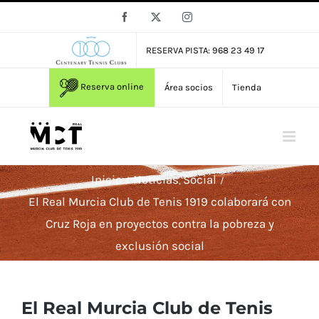
Saltar
Facebook
X
Instagram
al
contenido
RESERVA PISTA: 968 23 49 17
Reserva online
Área socios
Tienda
Inicio
Noticias
Social
El Real Murcia Club de Tenis 1919 colaborará con
Cruz Roja en proyectos contra la pobreza y
exclusión social
El Real Murcia Club de Tenis