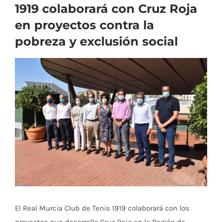
1919 colaborará con Cruz Roja
en proyectos contra la
pobreza y exclusión social
Ver
imagen
más
grande
El Real Murcia Club de Tenis 1919 colaborará con los
proyectos que desarrolla Cruz Roja en la Región de