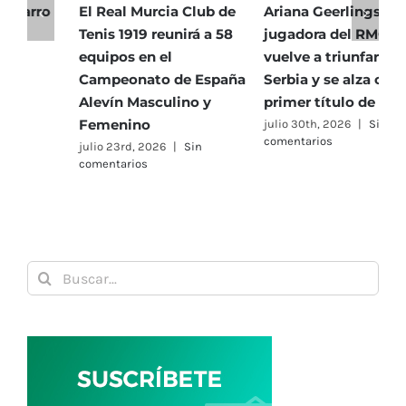
El Real Murcia Club de
Ariana Geerlings,
E
Tenis 1919 reunirá a 58
jugadora del RMCT,
T
equipos en el
vuelve a triunfar en
5
Campeonato de España
Serbia y se alza con su
h
Alevín Masculino y
primer título de 2026
P
Femenino
julio 30th, 2026
|
Sin
j
comentarios
c
julio 23rd, 2026
|
Sin
comentarios
Buscar: