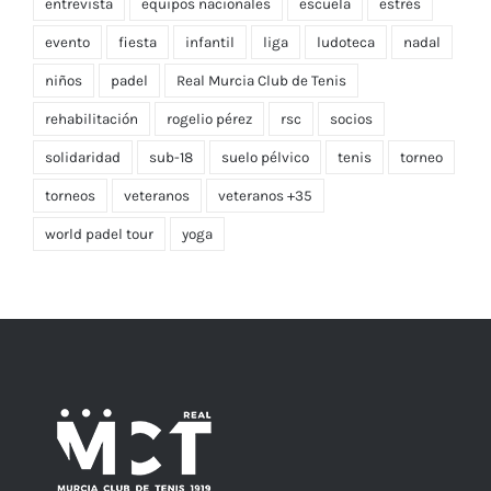
entrevista
equipos nacionales
escuela
estrés
evento
fiesta
infantil
liga
ludoteca
nadal
niños
padel
Real Murcia Club de Tenis
rehabilitación
rogelio pérez
rsc
socios
solidaridad
sub-18
suelo pélvico
tenis
torneo
torneos
veteranos
veteranos +35
world padel tour
yoga