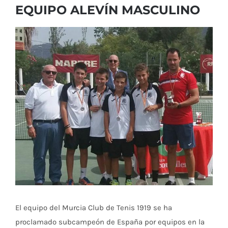
EQUIPO ALEVÍN MASCULINO
Ver
imagen
más
grande
El equipo del Murcia Club de Tenis 1919 se ha
proclamado subcampeón de España por equipos en la