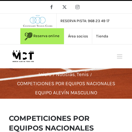
Saltar
Facebook
X
Instagram
al
contenido
RESERVA PISTA: 968 23 49 17
Reserva online
Área socios
Tienda
Inicio
Noticias
Tenis
COMPETICIONES POR EQUIPOS NACIONALES
EQUIPO ALEVÍN MASCULINO
COMPETICIONES POR
EQUIPOS NACIONALES