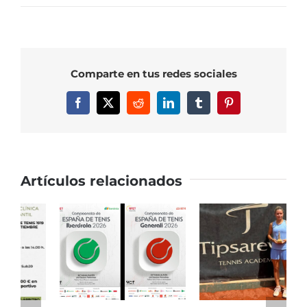
COMPETICIONES
POR
EQUIPOS
NACIONALES
Comparte en tus redes sociales
EQUIPO
ALEVÍN
Facebook
X
Reddit
LinkedIn
Tumblr
Pinterest
MASCULINO
Artículos relacionados