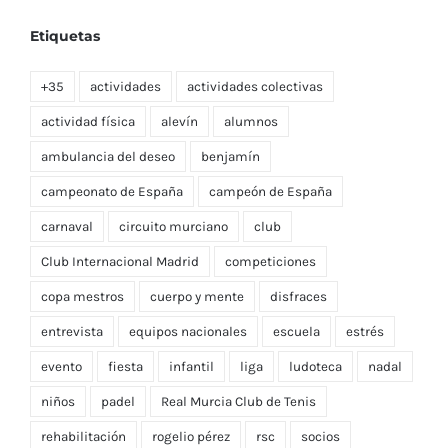
Etiquetas
+35
actividades
actividades colectivas
actividad física
alevín
alumnos
ambulancia del deseo
benjamín
campeonato de España
campeón de España
carnaval
circuito murciano
club
Club Internacional Madrid
competiciones
copa mestros
cuerpo y mente
disfraces
entrevista
equipos nacionales
escuela
estrés
evento
fiesta
infantil
liga
ludoteca
nadal
niños
padel
Real Murcia Club de Tenis