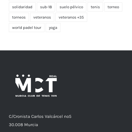
rehabilitación
rogelio pérez
rsc
socios
solidaridad
sub-18
suelo pélvico
tenis
torneo
torneos
veteranos
veteranos +35
world padel tour
yoga
C/
Cronista
Carlos Valcárcel nº5
30.008
Murcia