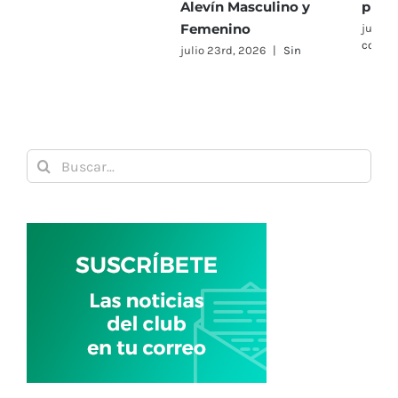
Alevín Masculino y
primer título de 2026
P
Femenino
julio 30th, 2026
|
Sin
j
comentarios
c
julio 23rd, 2026
|
Sin
comentarios
Buscar: