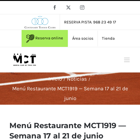
Saltar
Facebook
X
Instagram
al
contenido
RESERVA PISTA: 968 23 49 17
Reserva online
Área socios
Tienda
Inicio
Noticias
Menú Restaurante MCT1919 — Semana 17 al 21 de
junio
Menú Restaurante MCT1919 —
Semana 17 al 21 de junio