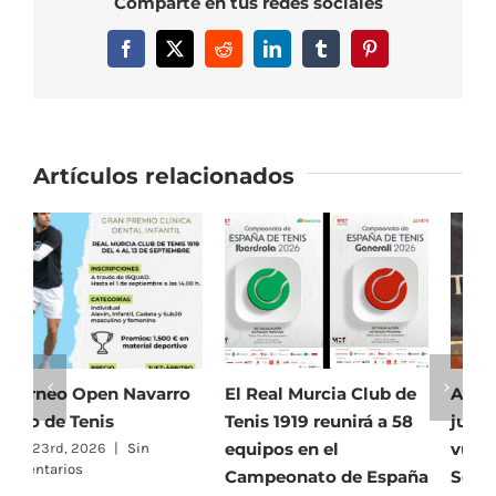
Comparte en tus redes sociales
Semana
17
Facebook
X
Reddit
LinkedIn
Tumblr
Pinterest
al
21
de
junio
Artículos relacionados
El Real Murcia Club de
Ariana Geerlings,
E
Tenis 1919 reunirá a 58
jugadora del RMCT,
T
equipos en el
vuelve a triunfar en
5
Campeonato de España
Serbia y se alza con su
h