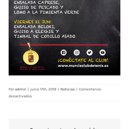
Por
admin
|
junio 17th, 2019
|
Noticias
|
Comentarios
en
desactivados
Menú
Restaurante
MCT1919
—