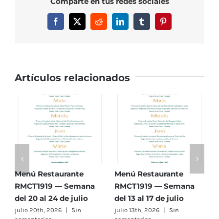
Comparte en tus redes sociales
Semana
del
Facebook
X
Reddit
LinkedIn
Tumblr
Pinterest
22
al
26
de
junio
Artículos relacionados
Menú Restaurante
Menú Restaurante
M
RMCT1919 — Semana
RMCT1919 — Semana
R
del 20 al 24 de julio
del 13 al 17 de julio
d
julio 20th, 2026
|
Sin
julio 13th, 2026
|
Sin
j