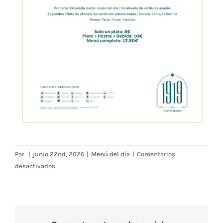
Por
|
junio 22nd, 2026
|
Menú del día
|
Comentarios
en
desactivados
Menú
Restaurante
RMCT1919
—