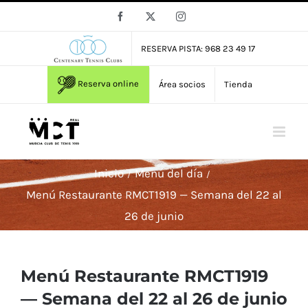
Saltar
Facebook
X
Instagram
al
contenido
RESERVA PISTA: 968 23 49 17
Reserva online
Área socios
Tienda
Inicio
Menú del día
Menú Restaurante RMCT1919 — Semana del 22 al
26 de junio
Menú Restaurante RMCT1919
— Semana del 22 al 26 de junio