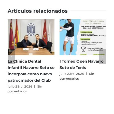
Veteranos
Artículos relacionados
La Clínica Dental
I Torneo Open Navarro
E
Infantil Navarro Soto se
Soto de Tenis
T
incorpora como nuevo
e
julio 23rd, 2026
|
Sin
comentarios
patrocinador del Club
C
A
julio 23rd, 2026
|
Sin
comentarios
F
j
c