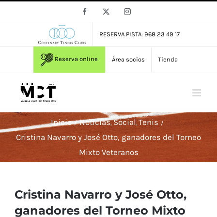
Saltar
Facebook
X
Instagram
al
contenido
RESERVA PISTA: 968 23 49 17
Reserva online
Área socios
Tienda
Inicio
Noticias
Social
Tenis
Cristina Navarro y José Otto, ganadores del Torneo
Mixto Veteranos
Cristina Navarro y José Otto,
ganadores del Torneo Mixto