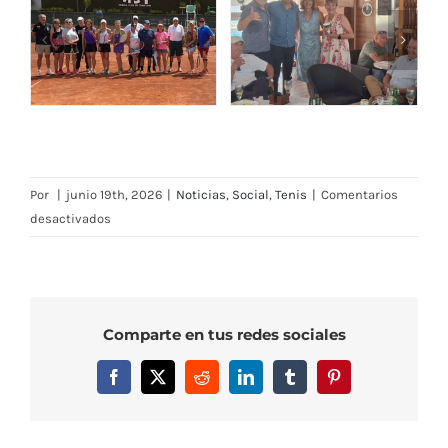
Por
|
junio 19th, 2026
|
Noticias
,
Social
,
Tenis
|
Comentarios
en
desactivados
Cristina
Navarro
y
José
Comparte en tus redes sociales
Otto,
ganadores
Facebook
X
Reddit
LinkedIn
Tumblr
Pinterest
del
Torneo
Mixto