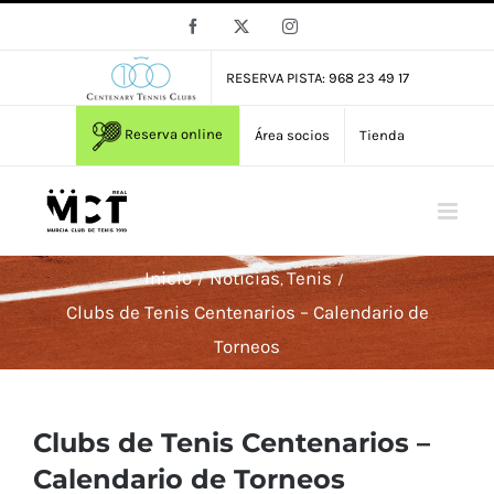
Saltar
Facebook
X
Instagram
al
contenido
RESERVA PISTA: 968 23 49 17
Reserva online
Área socios
Tienda
Inicio
Noticias
Tenis
Clubs de Tenis Centenarios – Calendario de
Torneos
Clubs de Tenis Centenarios –
Calendario de Torneos