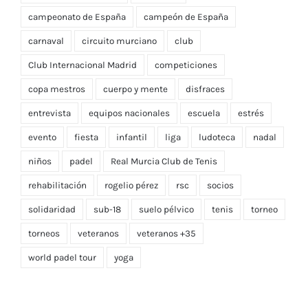
actividad física
alevín
alumnos
ambulancia del deseo
benjamín
campeonato de España
campeón de España
carnaval
circuito murciano
club
Club Internacional Madrid
competiciones
copa mestros
cuerpo y mente
disfraces
entrevista
equipos nacionales
escuela
estrés
evento
fiesta
infantil
liga
ludoteca
nadal
niños
padel
Real Murcia Club de Tenis
rehabilitación
rogelio pérez
rsc
socios
solidaridad
sub-18
suelo pélvico
tenis
torneo
torneos
veteranos
veteranos +35
world padel tour
yoga