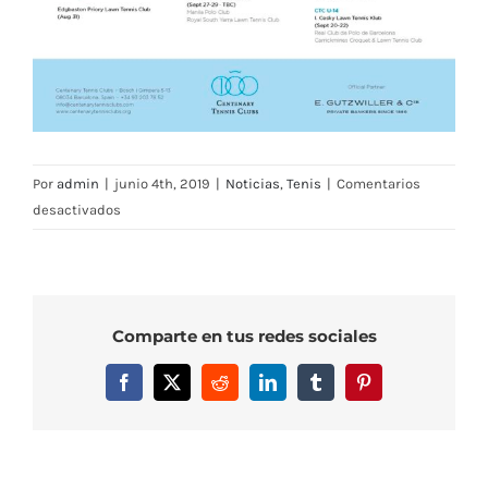
Por
admin
|
junio 4th, 2019
|
Noticias
,
Tenis
|
Comentarios
en
desactivados
Clubs
de
Tenis
Centenarios
Comparte en tus redes sociales
–
Calendario
Facebook
X
Reddit
LinkedIn
Tumblr
Pinterest
de
Torneos