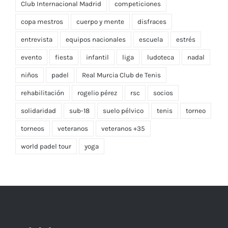
Club Internacional Madrid
competiciones
copa mestros
cuerpo y mente
disfraces
entrevista
equipos nacionales
escuela
estrés
evento
fiesta
infantil
liga
ludoteca
nadal
niños
padel
Real Murcia Club de Tenis
rehabilitación
rogelio pérez
rsc
socios
solidaridad
sub-18
suelo pélvico
tenis
torneo
torneos
veteranos
veteranos +35
world padel tour
yoga