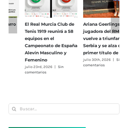
El Real Murcia Club de
Ariana Geerlings,
E
Tenis 1919 reunirá a 58
jugadora del RMCT,
T
equipos en el
vuelve a triunfar en
5
Campeonato de España
Serbia y se alza con su
h
Alevín Masculino y
primer título de 2026
P
Femenino
julio 30th, 2026
|
Sin
j
comentarios
c
julio 23rd, 2026
|
Sin
comentarios
Buscar: