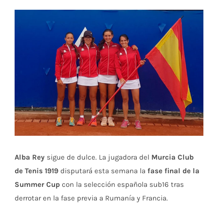
Ver
imagen
más
grande
Alba Rey
sigue de dulce. La jugadora del
Murcia Club
de Tenis 1919
disputará esta semana la
fase final de la
Summer Cup
con la selección española sub16 tras
derrotar en la fase previa a Rumanía y Francia.