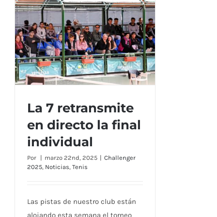
La 7 retransmite
en directo la final
individual
La 7 retransmite en directo la
final individual
Por
|
marzo 22nd, 2025
|
Challenger
2025
,
Noticias
,
Tenis
Las pistas de nuestro club están
alojando esta semana el torneo