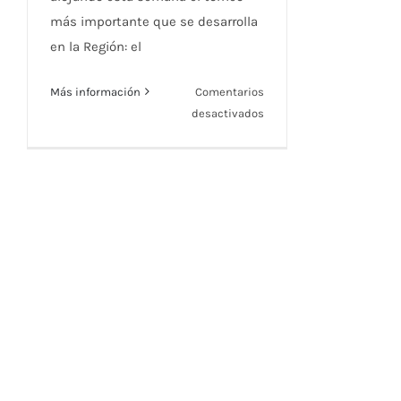
más importante que se desarrolla
en la Región: el
Más información
Comentarios
en
desactivados
La
7
retransmite
en
directo
la
final
individual