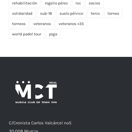
rehabilitación
rogelio pérez
rsc
socios
solidaridad
sub-18
suelo pélvico
tenis
torneo
torneos
veteranos
veteranos +35
world padel tour
yoga
C/
Cronista
Carlos Valcárcel nº5
30.008
Murcia