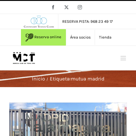
Saltar
Facebook
X
Instagram
al
contenido
RESERVA PISTA: 968 23 49 17
Reserva online
Área socios
Tienda
Inicio
Etiqueta:
mutua madrid