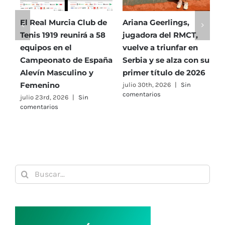
El Real Murcia Club de
Ariana Geerlings,
E
Tenis 1919 reunirá a 58
jugadora del RMCT,
T
equipos en el
vuelve a triunfar en
5
Campeonato de España
Serbia y se alza con su
h
Alevín Masculino y
primer título de 2026
P
Femenino
julio 30th, 2026
|
Sin
j
comentarios
c
julio 23rd, 2026
|
Sin
comentarios
Buscar: