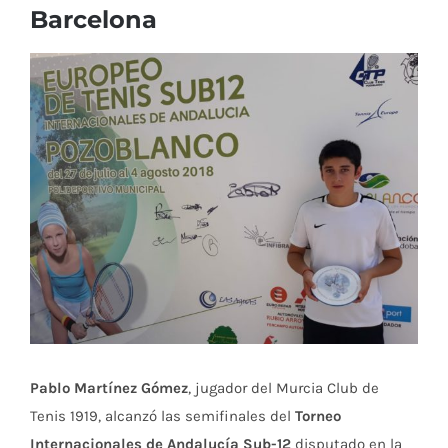
Barcelona
Ver
imagen
más
grande
Pablo Martínez Gómez
, jugador del Murcia Club de
Tenis 1919, alcanzó las semifinales del
Torneo
Internacionales de Andalucía Sub-12
disputado en la