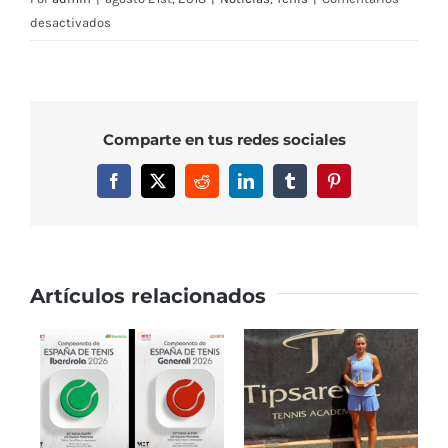
en
desactivados
Grandes
resultados
para
Pablo
Comparte en tus redes sociales
Martínez
en
Facebook
X
Reddit
LinkedIn
Tumblr
Pinterest
Pozoblanco
y
Barcelona
Artículos relacionados