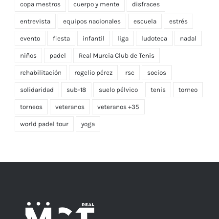
copa mestros
cuerpo y mente
disfraces
entrevista
equipos nacionales
escuela
estrés
evento
fiesta
infantil
liga
ludoteca
nadal
niños
padel
Real Murcia Club de Tenis
rehabilitación
rogelio pérez
rsc
socios
solidaridad
sub-18
suelo pélvico
tenis
torneo
torneos
veteranos
veteranos +35
world padel tour
yoga