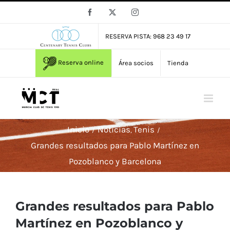
Saltar
Facebook
X
Instagram
al
contenido
RESERVA PISTA: 968 23 49 17
Reserva online
Área socios
Tienda
Inicio
Noticias
Tenis
Grandes resultados para Pablo Martínez en
Pozoblanco y Barcelona
Grandes resultados para Pablo
Martínez en Pozoblanco y