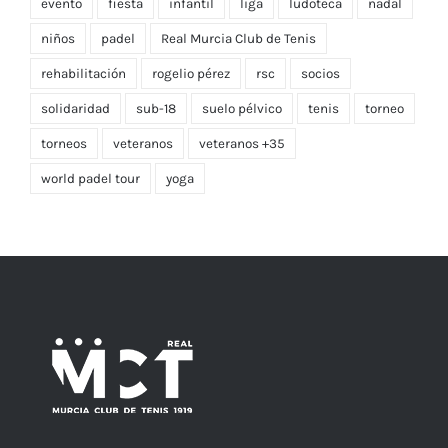
evento
fiesta
infantil
liga
ludoteca
nadal
niños
padel
Real Murcia Club de Tenis
rehabilitación
rogelio pérez
rsc
socios
solidaridad
sub-18
suelo pélvico
tenis
torneo
torneos
veteranos
veteranos +35
world padel tour
yoga