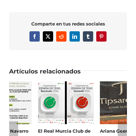
Comparte en tus redes sociales
Facebook
X
Reddit
LinkedIn
Tumblr
Pinterest
Artículos relacionados
El Real Murcia Club de
Ariana Geerlings,
E