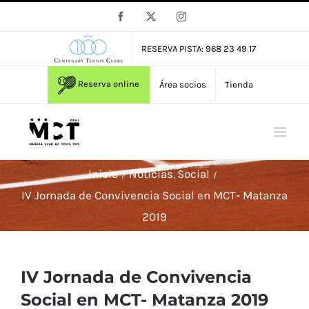
Saltar
Facebook
X
Instagram
al
contenido
RESERVA PISTA: 968 23 49 17
Reserva online
Área socios
Tienda
Inicio
Noticias
Social
IV Jornada de Convivencia Social en MCT- Matanza
2019
IV Jornada de Convivencia
Social en MCT- Matanza 2019