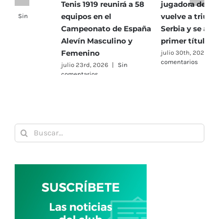
Tenis 1919 reunirá a 58
jugadora del RMCT,
T
equipos en el
vuelve a triunfar en
5
Campeonato de España
Serbia y se alza con su
h
Alevín Masculino y
primer título de 2026
P
Femenino
julio 30th, 2026
|
Sin
j
comentarios
c
julio 23rd, 2026
|
Sin
comentarios
Buscar: