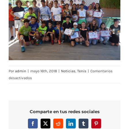
Por
admin
|
mayo 16th, 2018
|
Noticias
,
Tenis
|
Comentarios
en
desactivados
Concluye
con
éxito
el
Comparte en tus redes sociales
Master
del
Facebook
X
Reddit
LinkedIn
Tumblr
Pinterest
Circuito