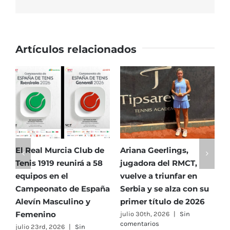
Promesas
2018
Artículos relacionados
El Real Murcia Club de
La Clínica Dental
I
Tenis 1919 celebra la
Infantil Navarro Soto se
S
54.ª edición del
incorpora como nuevo
j
c
histórico Torneo
patrocinador del Club
Pajarón
julio 23rd, 2026
|
Sin
comentarios
julio 27th, 2026
|
Sin
comentarios