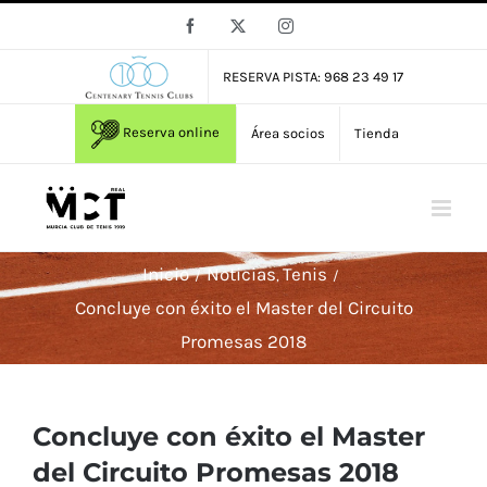
Saltar
Facebook
X
Instagram
al
contenido
RESERVA PISTA: 968 23 49 17
Reserva online
Área socios
Tienda
Inicio
Noticias
Tenis
Concluye con éxito el Master del Circuito
Promesas 2018
Concluye con éxito el Master
del Circuito Promesas 2018