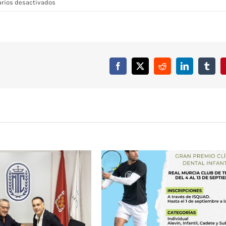
en
rios desactivados
CLAUSURA
ESCUELA
DE
TENIS
2016/17
Facebook
X
Reddit
LinkedIn
Tumbl