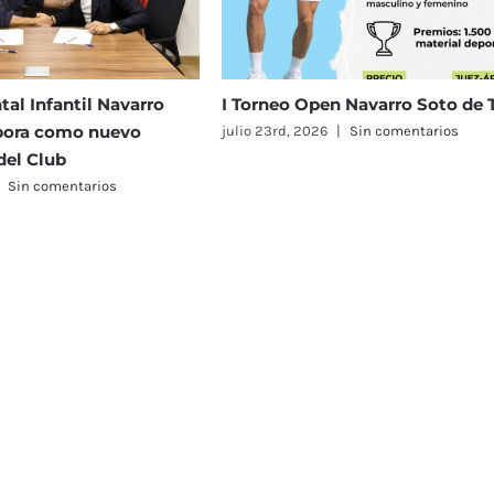
 Navarro Soto de Tenis
El Real Murcia Club de Tenis 191
reunirá a 58 equipos en el
Sin comentarios
Campeonato de España Alevín
Masculino y Femenino
julio 23rd, 2026
|
Sin comentarios