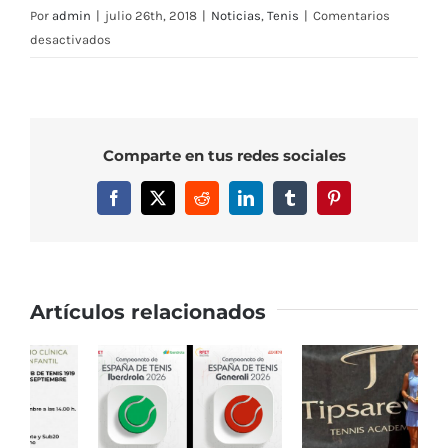
Por
admin
|
julio 26th, 2018
|
Noticias
,
Tenis
|
Comentarios
en
desactivados
Calendario
agosto
jugadores
MCT
Comparte en tus redes sociales
1919
Facebook
X
Reddit
LinkedIn
Tumblr
Pinterest
Artículos relacionados