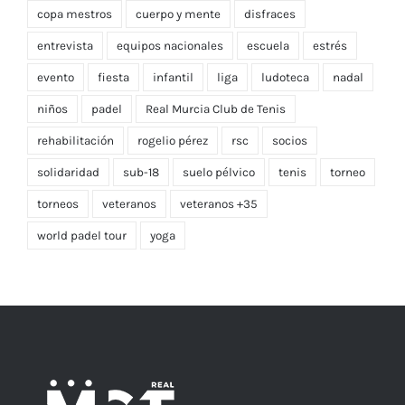
copa mestros
cuerpo y mente
disfraces
entrevista
equipos nacionales
escuela
estrés
evento
fiesta
infantil
liga
ludoteca
nadal
niños
padel
Real Murcia Club de Tenis
rehabilitación
rogelio pérez
rsc
socios
solidaridad
sub-18
suelo pélvico
tenis
torneo
torneos
veteranos
veteranos +35
world padel tour
yoga