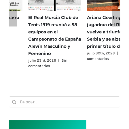
El Real Murcia Club de
Ariana Geerlings,
E
Tenis 1919 reunirá a 58
jugadora del RMCT,
T
equipos en el
vuelve a triunfar en
5
Campeonato de España
Serbia y se alza con su
h
Alevín Masculino y
primer título de 2026
P
Femenino
julio 30th, 2026
|
Sin
j
comentarios
c
julio 23rd, 2026
|
Sin
comentarios
Buscar: