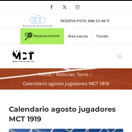
Saltar
Facebook
X
Instagram
al
contenido
RESERVA PISTA: 968 23 49 17
Reserva online
Área socios
Tienda
Inicio
Noticias
Tenis
Calendario agosto jugadores MCT 1919
Calendario agosto jugadores
MCT 1919