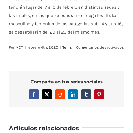
tendrán lugar del 7 al 9 de febrero en distintas sedes y
las finales, en las que se pondrán en juego los títulos
masculino y femenino de las categorías sub-14 y sub-16,
se desarrollarán del 20 al 23 del mismo mes.
en
Por
MCT
|
febrero 4th, 2020
|
Tenis
|
Comentarios desactivados
Arian
Geerl
volve
a
Comparte en tus redes sociales
repr
a
Facebook
X
Reddit
LinkedIn
Tumblr
Pinterest
Espa
en
la
Wint
Cup
Artículos relacionados
2020