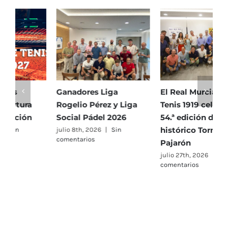
Ganadores Liga
El Real Murcia Club de
I
Rogelio Pérez y Liga
Tenis 1919 celebra la
S
Social Pádel 2026
54.ª edición del
j
c
histórico Torneo
julio 8th, 2026
|
Sin
comentarios
Pajarón
julio 27th, 2026
|
Sin
comentarios