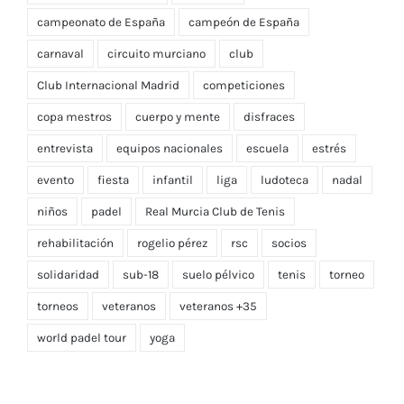
campeonato de España
campeón de España
carnaval
circuito murciano
club
Club Internacional Madrid
competiciones
copa mestros
cuerpo y mente
disfraces
entrevista
equipos nacionales
escuela
estrés
evento
fiesta
infantil
liga
ludoteca
nadal
niños
padel
Real Murcia Club de Tenis
rehabilitación
rogelio pérez
rsc
socios
solidaridad
sub-18
suelo pélvico
tenis
torneo
torneos
veteranos
veteranos +35
world padel tour
yoga