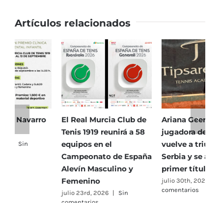
Artículos relacionados
El Real Murcia Club de
Ariana Geerlings,
E
Tenis 1919 reunirá a 58
jugadora del RMCT,
T
equipos en el
vuelve a triunfar en
5
Campeonato de España
Serbia y se alza con su
h
Alevín Masculino y
primer título de 2026
P
Femenino
julio 30th, 2026
|
Sin
j
comentarios
c
julio 23rd, 2026
|
Sin
comentarios