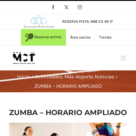
Saltar
Facebook
X
Instagram
al
contenido
RESERVA PISTA: 968 23 49 17
Reserva online
Área socios
Tienda
Inicio
Actividades
Más deporte
Noticias
ZUMBA – HORARIO AMPLIADO
ZUMBA – HORARIO AMPLIADO
Ver
imagen