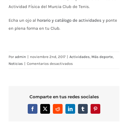
Actividad Física del Murcia Club de Tenis.
Echa un ojo al
horario y catálogo de actividades
y ponte
en plena forma en tu Club.
Por
admin
|
noviembre 2nd, 2017
|
Actividades
,
Más deporte
,
en
Noticias
|
Comentarios desactivados
ZUMBA
–
HORARIO
AMPLIADO
Comparte en tus redes sociales
Facebook
X
Reddit
LinkedIn
Tumblr
Pinterest