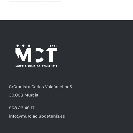
world padel tour
yoga
C/
Cronista
Carlos Valcárcel nº5
30.008
Murcia
968 23 49 17
info@murciaclubdetenis.es