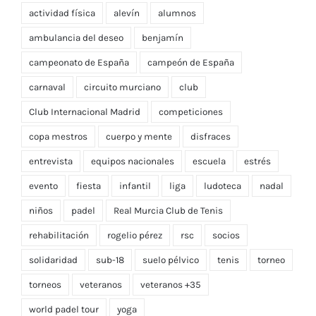
actividad física
alevín
alumnos
ambulancia del deseo
benjamín
campeonato de España
campeón de España
carnaval
circuito murciano
club
Club Internacional Madrid
competiciones
copa mestros
cuerpo y mente
disfraces
entrevista
equipos nacionales
escuela
estrés
evento
fiesta
infantil
liga
ludoteca
nadal
niños
padel
Real Murcia Club de Tenis
rehabilitación
rogelio pérez
rsc
socios
solidaridad
sub-18
suelo pélvico
tenis
torneo
torneos
veteranos
veteranos +35