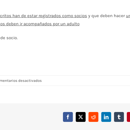
scritos han de estar registrados como socios
y que deben hacer
u
ños deben ir acompañados por un adulto
 de socio.
en
mentarios desactivados
Taller
«Mini
Chef
Navideño
MCT
Facebook
X
Reddit
LinkedIn
Tumbl
1919»
—