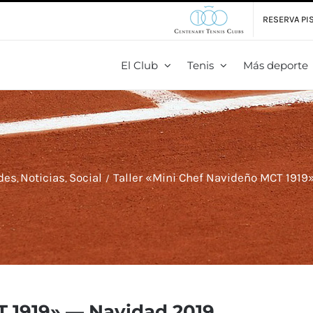
RESERVA PIS
El Club
Tenis
Más deporte
des
Noticias
Social
Taller «Mini Chef Navideño MCT 1919
T 1919» — Navidad 2019