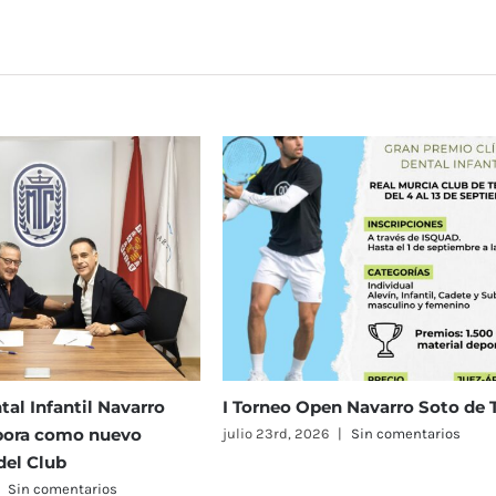
Navidad
2019
 Navarro Soto de Tenis
El Real Murcia Club de Tenis 191
reunirá a 58 equipos en el
Sin comentarios
Campeonato de España Alevín
Masculino y Femenino