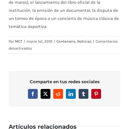
de marzo), el lanzamiento del libro oficial de la
institución, la emisión de un documental, la disputa de
un torneo de época o un concierto de música clásica de
temática deportiva.
Por
MCT
|
marzo 1st, 2019
|
Centenario
,
Noticias
|
Comentarios
en
desactivados
Miguel
Díaz
inspecciona
las
Comparte en tus redes sociales
mejoras
del
Facebook
X
Reddit
LinkedIn
Tumblr
Pinterest
MCT
de
cara
al
Murcia
Artículos relacionados