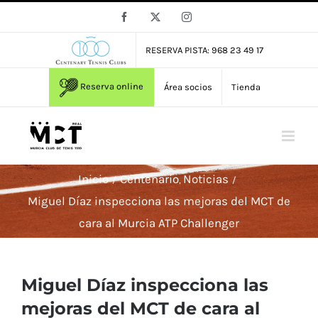
Saltar
Facebook
X
Instagram
al
contenido
RESERVA PISTA: 968 23 49 17
Reserva online
Área socios
Tienda
Inicio
Centenario
Noticias
Miguel Díaz inspecciona las mejoras del MCT de
cara al Murcia ATP Challenger
Miguel Díaz inspecciona las
mejoras del MCT de cara al