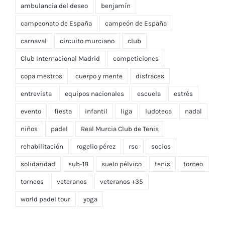
ambulancia del deseo
benjamín
campeonato de España
campeón de España
carnaval
circuito murciano
club
Club Internacional Madrid
competiciones
copa mestros
cuerpo y mente
disfraces
entrevista
equipos nacionales
escuela
estrés
evento
fiesta
infantil
liga
ludoteca
nadal
niños
padel
Real Murcia Club de Tenis
rehabilitación
rogelio pérez
rsc
socios
solidaridad
sub-18
suelo pélvico
tenis
torneo
torneos
veteranos
veteranos +35
world padel tour
yoga