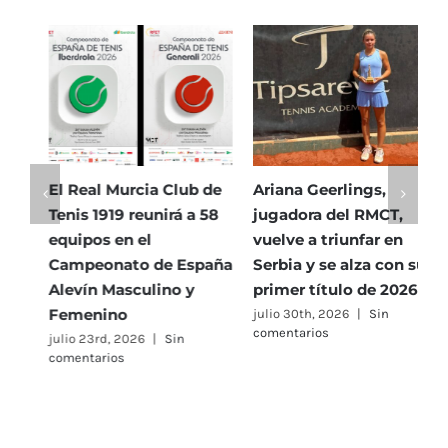
ATP
Challenger
El Real Murcia Club de
Ariana Geerlings,
E
Tenis 1919 reunirá a 58
jugadora del RMCT,
T
equipos en el
vuelve a triunfar en
5
Campeonato de España
Serbia y se alza con su
h
Alevín Masculino y
primer título de 2026
P
Femenino
julio 30th, 2026
|
Sin
j
comentarios
c
julio 23rd, 2026
|
Sin
comentarios