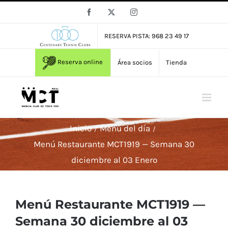
Saltar
Facebook
X
Instagram
al
contenido
RESERVA PISTA: 968 23 49 17
Reserva online
Área socios
Tienda
Inicio
Menú del día
Menú Restaurante MCT1919 — Semana 30
diciembre al 03 Enero
Menú Restaurante MCT1919 —
Semana 30 diciembre al 03