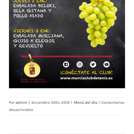
Por
admin
|
diciembre 30th, 2019
|
Menú del día
|
Comentarios
en
desactivados
Menú
Restaurante
MCT1919