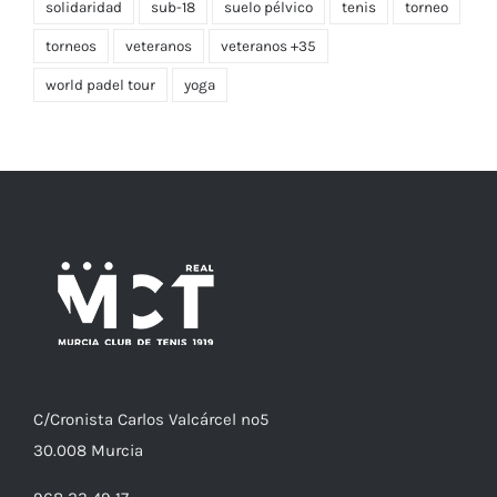
solidaridad
sub-18
suelo pélvico
tenis
torneo
torneos
veteranos
veteranos +35
world padel tour
yoga
C/
Cronista
Carlos Valcárcel nº5
30.008
Murcia