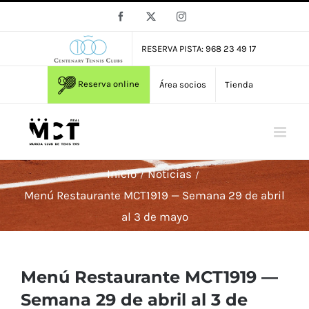
Saltar
Facebook
X
Instagram
al
contenido
RESERVA PISTA: 968 23 49 17
Reserva online
Área socios
Tienda
Inicio
Noticias
Menú Restaurante MCT1919 — Semana 29 de abril
al 3 de mayo
Menú Restaurante MCT1919 —
Semana 29 de abril al 3 de