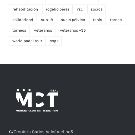
niños
padel
Real Murcia Club de Tenis
rehabilitación
rogelio pérez
rsc
socios
solidaridad
sub-18
suelo pélvico
tenis
torneo
torneos
veteranos
veteranos +35
world padel tour
yoga