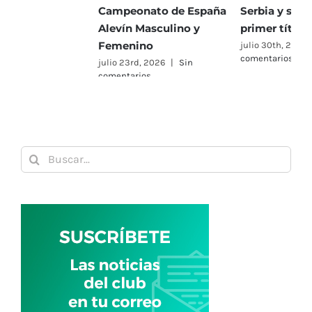
Campeonato de España
Serbia y se alza con su
h
Alevín Masculino y
primer título de 2026
P
Femenino
julio 30th, 2026
|
Sin
j
comentarios
c
julio 23rd, 2026
|
Sin
comentarios
Buscar: