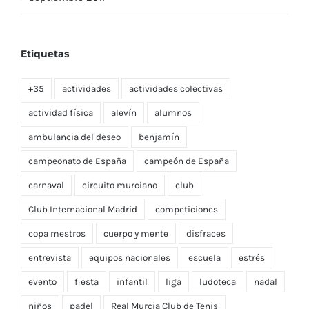
septiembre 2017
Etiquetas
+35
actividades
actividades colectivas
actividad física
alevín
alumnos
ambulancia del deseo
benjamín
campeonato de España
campeón de España
carnaval
circuito murciano
club
Club Internacional Madrid
competiciones
copa mestros
cuerpo y mente
disfraces
entrevista
equipos nacionales
escuela
estrés
evento
fiesta
infantil
liga
ludoteca
nadal