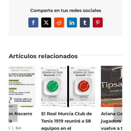
—
Comparte en tus redes sociales
Semana
29
Facebook
X
Reddit
LinkedIn
Tumblr
Pinterest
de
abril
al
3
de
Artículos relacionados
mayo
El Real Murcia Club de
Ariana Geerlings,
E
Tenis 1919 reunirá a 58
jugadora del RMCT,
T
equipos en el
vuelve a triunfar en
5