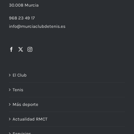
C/
Cronista
Carlos Valcárcel nº5
30.008
Murcia
968 23 49 17
info@murciaclubdetenis.es
El Club
Tenis
Más deporte
Actualidad RMCT