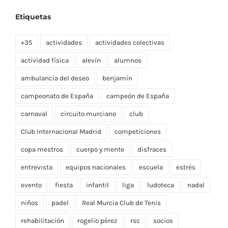
Etiquetas
+35
actividades
actividades colectivas
actividad física
alevín
alumnos
ambulancia del deseo
benjamín
campeonato de España
campeón de España
carnaval
circuito murciano
club
Club Internacional Madrid
competiciones
copa mestros
cuerpo y mente
disfraces
entrevista
equipos nacionales
escuela
estrés
evento
fiesta
infantil
liga
ludoteca
nadal
niños
padel
Real Murcia Club de Tenis
rehabilitación
rogelio pérez
rsc
socios