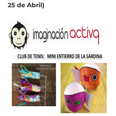
25 de Abril)
Ver
imagen
más
grande