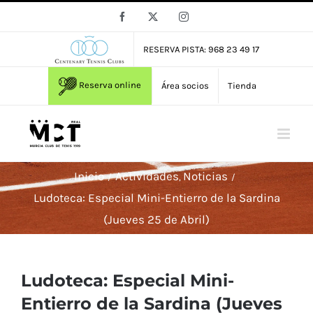
Saltar
Facebook
X
Instagram
al
contenido
RESERVA PISTA: 968 23 49 17
Reserva online
Área socios
Tienda
Inicio
Actividades
Noticias
Ludoteca: Especial Mini-Entierro de la Sardina
(Jueves 25 de Abril)
Ludoteca: Especial Mini-
Entierro de la Sardina (Jueves