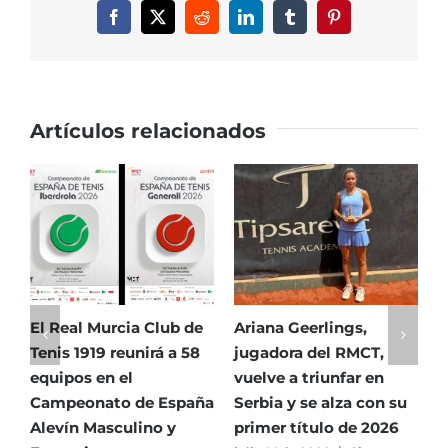
la
Facebook
X
Reddit
LinkedIn
Tumblr
Pinterest
Sardina
(Jueves
25
de
Abril)
Artículos relacionados
El Real Murcia Club de
Ariana Geerlings,
E
Tenis 1919 reunirá a 58
jugadora del RMCT,
T
equipos en el
vuelve a triunfar en
5
Campeonato de España
Serbia y se alza con su
h
Alevín Masculino y
primer título de 2026
P