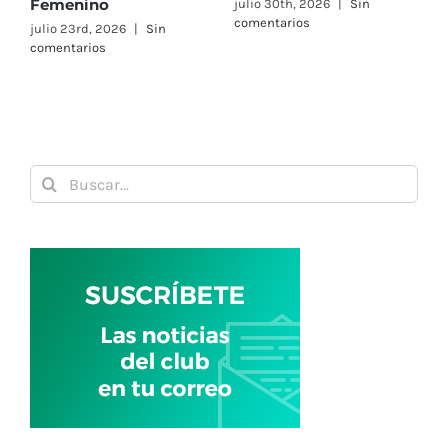
Femenino
julio 30th, 2026
|
Sin
j
comentarios
c
julio 23rd, 2026
|
Sin
comentarios
Buscar: