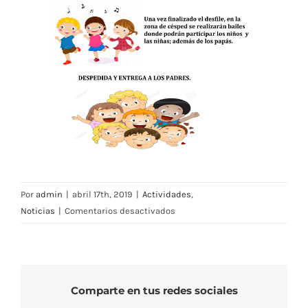
Por
admin
|
abril 17th, 2019
|
Actividades
,
en
Noticias
|
Comentarios desactivados
Ludoteca:
Especial
Mini-
Entierro
Comparte en tus redes sociales
de