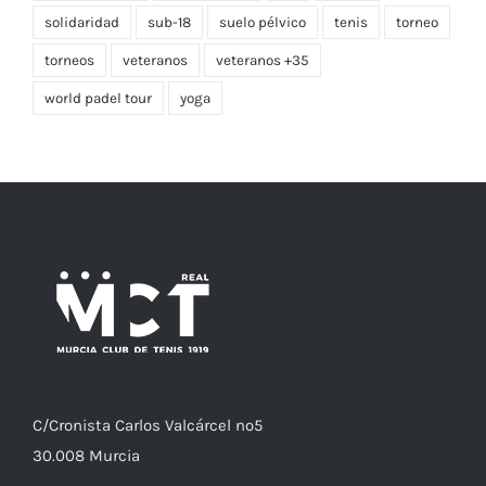
solidaridad
sub-18
suelo pélvico
tenis
torneo
torneos
veteranos
veteranos +35
world padel tour
yoga
C/
Cronista
Carlos Valcárcel nº5
30.008
Murcia