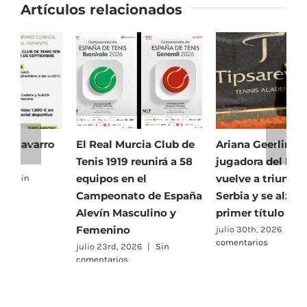
Artículos relacionados
El Real Murcia Club de
Ariana Geerlings,
E
Tenis 1919 reunirá a 58
jugadora del RMCT,
T
equipos en el
vuelve a triunfar en
5
Campeonato de España
Serbia y se alza con su
h
Alevín Masculino y
primer título de 2026
P
Femenino
julio 30th, 2026
|
Sin
j
comentarios
c
julio 23rd, 2026
|
Sin
comentarios