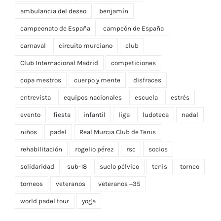
actividad física
alevín
alumnos
ambulancia del deseo
benjamín
campeonato de España
campeón de España
carnaval
circuito murciano
club
Club Internacional Madrid
competiciones
copa mestros
cuerpo y mente
disfraces
entrevista
equipos nacionales
escuela
estrés
evento
fiesta
infantil
liga
ludoteca
nadal
niños
padel
Real Murcia Club de Tenis
rehabilitación
rogelio pérez
rsc
socios
solidaridad
sub-18
suelo pélvico
tenis
torneo
torneos
veteranos
veteranos +35
world padel tour
yoga