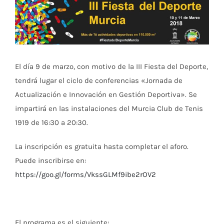
Ver
imagen
más
grande
El día 9 de marzo, con motivo de la III Fiesta del Deporte,
tendrá lugar el ciclo de conferencias «Jornada de
Actualización e Innovación en Gestión Deportiva». Se
impartirá en las instalaciones del Murcia Club de Tenis
1919 de 16:30 a 20:30.
La inscripción es gratuita hasta completar el aforo.
Puede inscribirse en:
https://goo.gl/forms/VkssGLMf9ibe2rOV2
El programa es el siguiente: