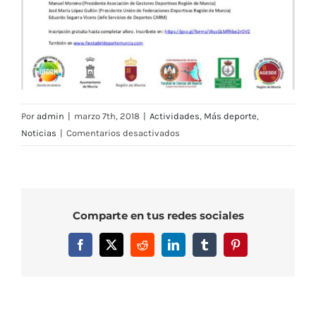
Por
admin
|
marzo 7th, 2018
|
Actividades
,
Más deporte
,
en
Noticias
|
Comentarios desactivados
III
Fiesta
del
Deporte
Comparte en tus redes sociales
–
Ciclo
Facebook
X
Reddit
LinkedIn
Tumblr
Pinterest
de
Conferencias