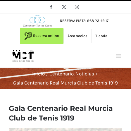
Saltar
Facebook
X
Instagram
al
contenido
RESERVA PISTA: 968 23 49 17
Reserva online
Área socios
Tienda
Inicio
Centenario
Noticias
Gala Centenario Real Murcia Club de Tenis 1919
Gala Centenario Real Murcia
Club de Tenis 1919