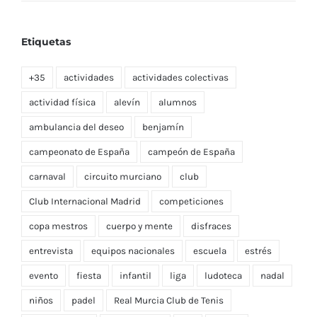
Etiquetas
+35
actividades
actividades colectivas
actividad física
alevín
alumnos
ambulancia del deseo
benjamín
campeonato de España
campeón de España
carnaval
circuito murciano
club
Club Internacional Madrid
competiciones
copa mestros
cuerpo y mente
disfraces
entrevista
equipos nacionales
escuela
estrés
evento
fiesta
infantil
liga
ludoteca
nadal
niños
padel
Real Murcia Club de Tenis