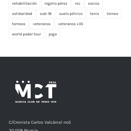
rehabilitación
rogelio pérez
rsc
socios
solidaridad
sub-18
suelo pélvico
tenis
torneo
torneos
veteranos
veteranos +35
world padel tour
yoga
C/
Cronista
Carlos Valcárcel nº5
30.008
Murcia