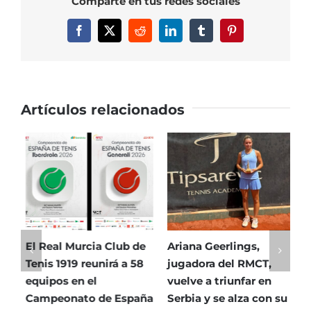
Comparte en tus redes sociales
Club
de
Facebook
X
Reddit
LinkedIn
Tumblr
Pinterest
Tenis
1919
Artículos relacionados
El Real Murcia Club de
Ariana Geerlings,
E
Tenis 1919 reunirá a 58
jugadora del RMCT,
T
equipos en el
vuelve a triunfar en
5
Campeonato de España
Serbia y se alza con su
h