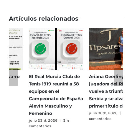
Artículos relacionados
El Real Murcia Club de
Ariana Geerlings,
E
Tenis 1919 reunirá a 58
jugadora del RMCT,
T
equipos en el
vuelve a triunfar en
5
Campeonato de España
Serbia y se alza con su
h
Alevín Masculino y
primer título de 2026
P
Femenino
julio 30th, 2026
|
Sin
j
comentarios
c
julio 23rd, 2026
|
Sin
comentarios