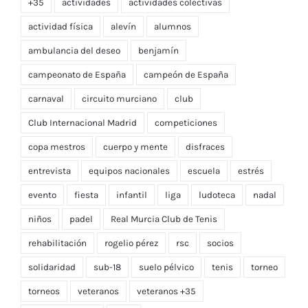
+35
actividades
actividades colectivas
actividad física
alevín
alumnos
ambulancia del deseo
benjamín
campeonato de España
campeón de España
carnaval
circuito murciano
club
Club Internacional Madrid
competiciones
copa mestros
cuerpo y mente
disfraces
entrevista
equipos nacionales
escuela
estrés
evento
fiesta
infantil
liga
ludoteca
nadal
niños
padel
Real Murcia Club de Tenis
rehabilitación
rogelio pérez
rsc
socios
solidaridad
sub-18
suelo pélvico
tenis
torneo
torneos
veteranos
veteranos +35