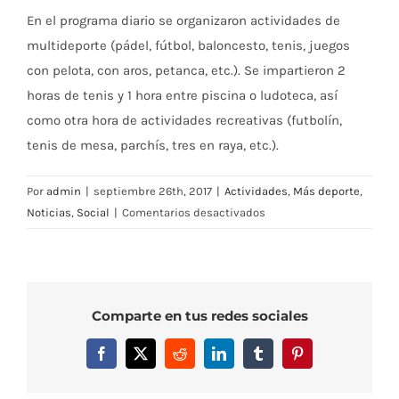
En el programa diario se organizaron actividades de
multideporte (pádel, fútbol, baloncesto, tenis, juegos
con pelota, con aros, petanca, etc.). Se impartieron 2
horas de tenis y 1 hora entre piscina o ludoteca, así
como otra hora de actividades recreativas (futbolín,
tenis de mesa, parchís, tres en raya, etc.).
Por
admin
|
septiembre 26th, 2017
|
Actividades
,
Más deporte
,
en
Noticias
,
Social
|
Comentarios desactivados
ESCUELA
DE
VERANO
Comparte en tus redes sociales
Facebook
X
Reddit
LinkedIn
Tumblr
Pinterest