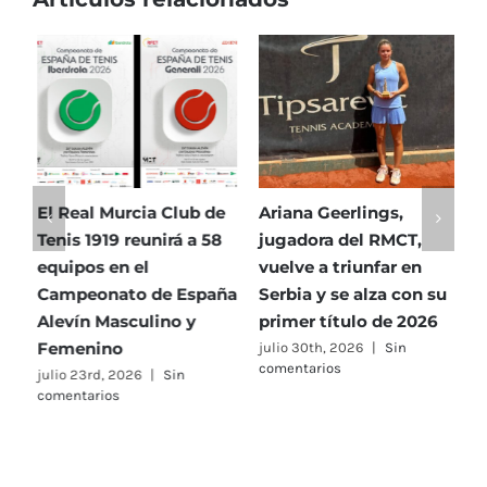
El Real Murcia Club de
Ariana Geerlings,
E
Tenis 1919 reunirá a 58
jugadora del RMCT,
T
equipos en el
vuelve a triunfar en
5
Campeonato de España
Serbia y se alza con su
h
Alevín Masculino y
primer título de 2026
P
Femenino
julio 30th, 2026
|
Sin
j
comentarios
c
julio 23rd, 2026
|
Sin
comentarios