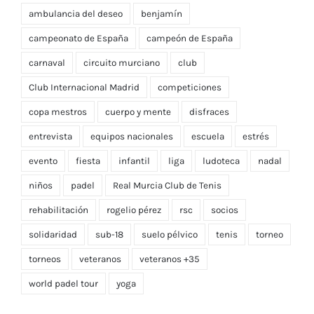
ambulancia del deseo
benjamín
campeonato de España
campeón de España
carnaval
circuito murciano
club
Club Internacional Madrid
competiciones
copa mestros
cuerpo y mente
disfraces
entrevista
equipos nacionales
escuela
estrés
evento
fiesta
infantil
liga
ludoteca
nadal
niños
padel
Real Murcia Club de Tenis
rehabilitación
rogelio pérez
rsc
socios
solidaridad
sub-18
suelo pélvico
tenis
torneo
torneos
veteranos
veteranos +35
world padel tour
yoga