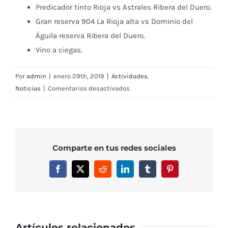
Predicador tinto Rioja vs Astrales Ribera del Duero.
Gran reserva 904 La Rioja alta vs Dominio del
Águila reserva Ribera del Duero.
Vino a ciegas.
Por
admin
|
enero 29th, 2019
|
Actividades
,
en
Noticias
|
Comentarios desactivados
Catas
del
centenario:
1ª
Comparte en tus redes sociales
cata
del
Facebook
X
Reddit
LinkedIn
Tumblr
Pinterest
ciclo.
Artículos relacionados