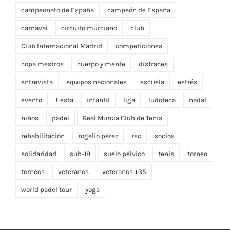
campeonato de España
campeón de España
carnaval
circuito murciano
club
Club Internacional Madrid
competiciones
copa mestros
cuerpo y mente
disfraces
entrevista
equipos nacionales
escuela
estrés
evento
fiesta
infantil
liga
ludoteca
nadal
niños
padel
Real Murcia Club de Tenis
rehabilitación
rogelio pérez
rsc
socios
solidaridad
sub-18
suelo pélvico
tenis
torneo
torneos
veteranos
veteranos +35
world padel tour
yoga