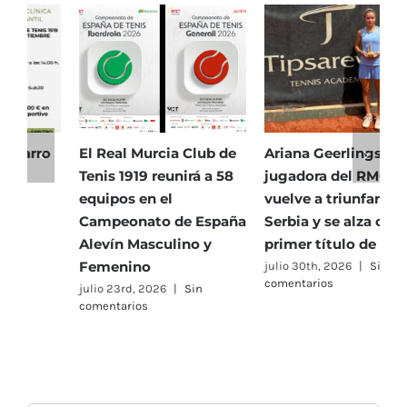
por
el
RMCT
1919
El Real Murcia Club de
Ariana Geerlings,
E
Tenis 1919 reunirá a 58
jugadora del RMCT,
T
equipos en el
vuelve a triunfar en
5
Campeonato de España
Serbia y se alza con su
h
Alevín Masculino y
primer título de 2026
P
Femenino
julio 30th, 2026
|
Sin
j
comentarios
c
julio 23rd, 2026
|
Sin
comentarios