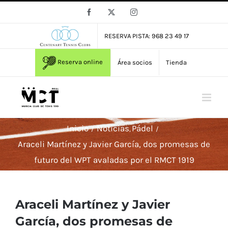
Saltar
Facebook
X
Instagram
al
contenido
RESERVA PISTA: 968 23 49 17
Reserva online
Área socios
Tienda
Inicio
Noticias
Pádel
Araceli Martínez y Javier García, dos promesas de
futuro del WPT avaladas por el RMCT 1919
Araceli Martínez y Javier
García, dos promesas de