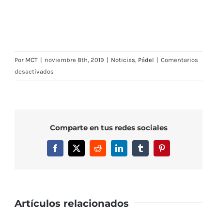
Por
MCT
|
noviembre 8th, 2019
|
Noticias
,
Pádel
|
Comentarios
en
desactivados
Araceli
Martínez
y
Javier
Comparte en tus redes sociales
García,
dos
Facebook
X
Reddit
LinkedIn
Tumblr
Pinterest
promesas
de
futuro
del
WPT
Artículos relacionados
avaladas