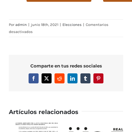
Por
admin
|
junio 18th, 2021
|
Elecciones
|
Comentarios
en
desactivados
Programa
Electoral
Candidatura
D.
Comparte en tus redes sociales
José
Pallarés
Facebook
X
Reddit
LinkedIn
Tumblr
Pinterest
–
Elecciones
2021
Artículos relacionados