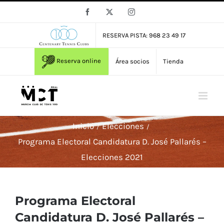
Saltar
Facebook
X
Instagram
al
contenido
RESERVA PISTA: 968 23 49 17
Reserva online
Área socios
Tienda
Inicio
Elecciones
Programa Electoral Candidatura D. José Pallarés –
Elecciones 2021
Programa Electoral
Candidatura D. José Pallarés –