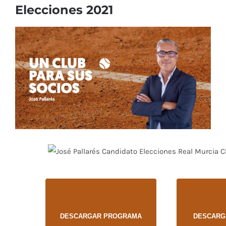
Elecciones 2021
Ver
imagen
más
grande
DESCARGAR PROGRAMA
DESCARG