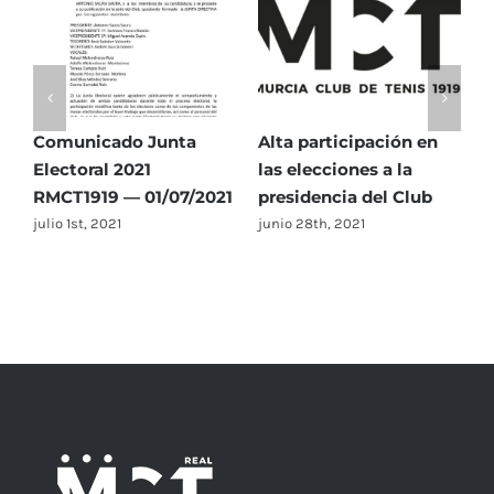
Comunicado Junta
Alta participación en
C
Electoral 2021
las elecciones a la
E
1
RMCT1919 — 01/07/2021
presidencia del Club
R
julio 1st, 2021
junio 28th, 2021
j