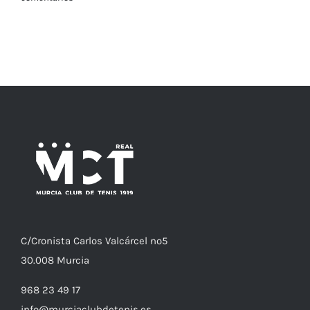
F
j
c
C/
Cronista
Carlos Valcárcel nº5
30.008
Murcia
968 23 49 17
info@murciaclubdetenis.es