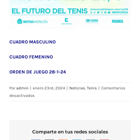
CUADRO MASCULINO
CUADRO FEMENINO
ORDEN DE JUEGO 28-1-24
Por
admin
|
enero 23rd, 2024
|
Noticias
,
Tenis
|
Comentarios
en
desactivados
Mutua
Madrid
Open
Sub-
Comparte en tus redes sociales
16: