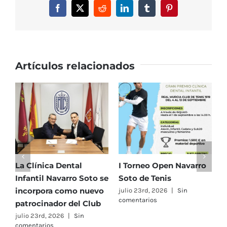
Cuadros
Facebook
X
Reddit
LinkedIn
Tumblr
Pinterest
y
Horarios
Artículos relacionados
La Clínica Dental
I Torneo Open Navarro
E
Infantil Navarro Soto se
Soto de Tenis
T
incorpora como nuevo
e
julio 23rd, 2026
|
Sin
comentarios
patrocinador del Club
C
A
julio 23rd, 2026
|
Sin
comentarios