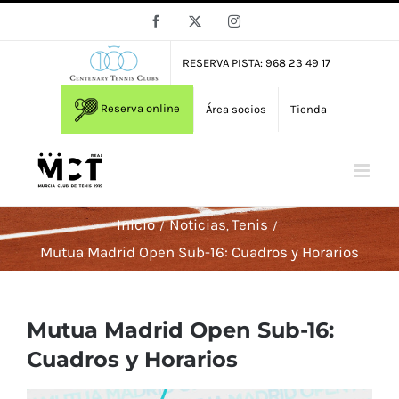
Saltar
Facebook
X
Instagram
al
contenido
RESERVA PISTA: 968 23 49 17
Reserva online
Área socios
Tienda
Inicio
Noticias
Tenis
Mutua Madrid Open Sub-16: Cuadros y Horarios
Mutua Madrid Open Sub-16:
Cuadros y Horarios