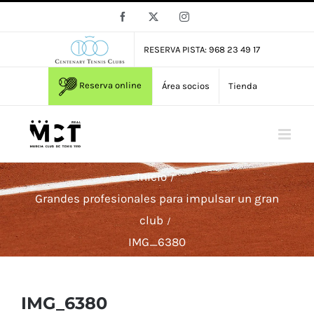
Saltar
Facebook
X
Instagram
al
contenido
RESERVA PISTA: 968 23 49 17
Reserva online
Área socios
Tienda
Inicio
Grandes profesionales para impulsar un gran
club
IMG_6380
IMG_6380