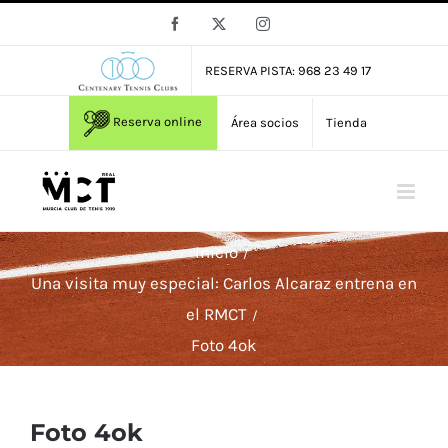
Saltar
Facebook
X
Instagram
al
contenido
RESERVA PISTA: 968 23 49 17
Reserva online
Área socios
Tienda
Inicio
Una visita muy especial: Carlos Alcaraz entrena en
el RMCT
Foto 4ok
Foto 4ok