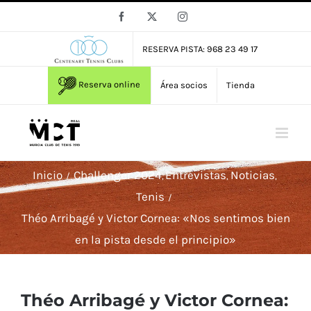
Saltar
Facebook
X
Instagram
al
contenido
RESERVA PISTA: 968 23 49 17
Reserva online
Área socios
Tienda
Inicio
Challenger 2024
Entrevistas
Noticias
Tenis
Théo Arribagé y Victor Cornea: «Nos sentimos bien
en la pista desde el principio»
Théo Arribagé y Victor Cornea: