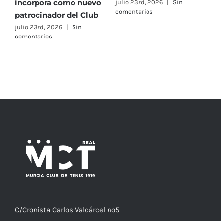
incorpora como nuevo
e
julio 23rd, 2026
|
Sin
comentarios
patrocinador del Club
C
A
julio 23rd, 2026
|
Sin
comentarios
F
j
c
C/
Cronista
Carlos Valcárcel nº5