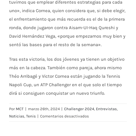
tuvimos que emplear diferentes estrategias para cada
uno», indica Cornea, quien considera que, si debe elegir,
el enfrentamiento que más recuerda es el de la primera
ronda, donde jugaron contra Aisam-UI-Haq Qureshi y
David Hernández Vega, «porque empezamos muy bien y
sentó las bases para el resto de la semana».
Tras esta victoria, los dos jóvenes ya tienen un objetivo
más en la cabeza. También como pareja, ahora mismo
Théo Arribagé y Victor Cornea están jugando la Tennis
Napoli Cup, un ATP Challenger en el que solo el tiempo
dirá si consiguen conquistar un nuevo triunfo.
Por
MCT
|
marzo 26th, 2024
|
Challenger 2024
,
Entrevistas
,
en
Noticias
,
Tenis
|
Comentarios desactivados
Théo
Arribagé