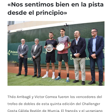
«Nos sentimos bien en la pista
desde el principio»
Ver
imagen
más
grande
Théo Arribagé y Victor Cornea fueron los vencedores del
trofeo de dobles de esta quinta edición del Challenger
Costa Cálida Región de Murcia. El francés y el ucraniano