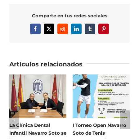
y
Victor
Comparte en tus redes sociales
Cornea:
«Nos
Facebook
X
Reddit
LinkedIn
Tumblr
Pinterest
sentimos
bien
en
la
pista
Artículos relacionados
desde
el
principio»
La Clínica Dental
I Torneo Open Navarro
E
Infantil Navarro Soto se
Soto de Tenis
T