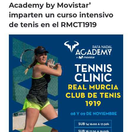
Academy by Movistar’
imparten un curso intensivo
de tenis en el RMCT1919
Ver
imagen
más
grande