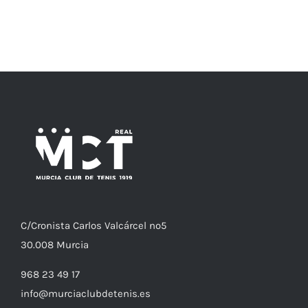
j
c
C/
Cronista
Carlos Valcárcel nº5
30.008
Murcia
968 23 49 17
info@murciaclubdetenis.es