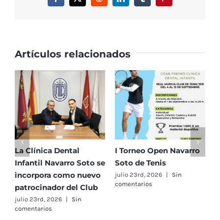
Facebook
X
Reddit
LinkedIn
Tumblr
Pinterest
by
Movistar’
imparten
un
curso
Artículos relacionados
intensivo
de
tenis
en
el
RMCT1919
La Clínica Dental
I Torneo Open Navarro
E
Infantil Navarro Soto se
Soto de Tenis
T
incorpora como nuevo
e
julio 23rd, 2026
|
Sin
comentarios
patrocinador del Club
C
A
julio 23rd, 2026
|
Sin
comentarios
F