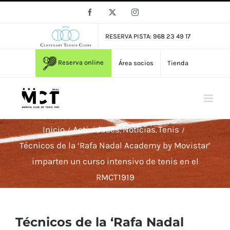
Saltar
Facebook
X
Instagram
al
contenido
RESERVA PISTA: 968 23 49 17
Reserva online
Área socios
Tienda
Inicio
Actividades
Noticias
Tenis
Técnicos de la ‘Rafa Nadal Academy by Movistar’
imparten un curso intensivo de tenis en el
RMCT1919
Técnicos de la ‘Rafa Nadal