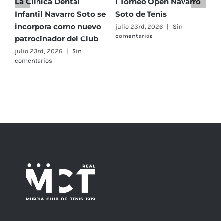
La Clínica Dental
I Torneo Open Navarro
E
social
Infantil Navarro Soto se
Soto de Tenis
T
incorpora como nuevo
e
julio 23rd, 2026
|
Sin
comentarios
patrocinador del Club
C
A
julio 23rd, 2026
|
Sin
comentarios
F
j
c