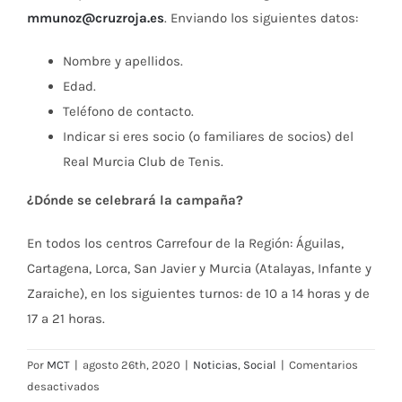
mmunoz@cruzroja.es
. Enviando los siguientes datos:
Nombre y apellidos.
Edad.
Teléfono de contacto.
Indicar si eres socio (o familiares de socios) del
Real Murcia Club de Tenis.
¿Dónde se celebrará la campaña?
En todos los centros Carrefour de la Región: Águilas,
Cartagena, Lorca, San Javier y Murcia (Atalayas, Infante y
Zaraiche), en los siguientes turnos: de 10 a 14 horas y de
17 a 21 horas.
Por
MCT
|
agosto 26th, 2020
|
Noticias
,
Social
|
Comentarios
en
desactivados