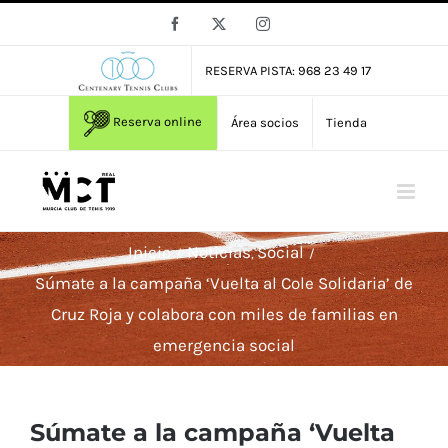
Saltar
Facebook
X
Instagram
al
contenido
RESERVA PISTA: 968 23 49 17
Reserva online
Área socios
Tienda
Inicio
Noticias
Social
Súmate a la campaña ‘Vuelta al Cole Solidaria’ de
Cruz Roja y colabora con miles de familias en
emergencia social
Súmate a la campaña ‘Vuelta