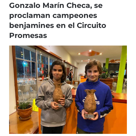
Gonzalo Marín Checa, se
proclaman campeones
benjamines en el Circuito
Promesas
Ver
imagen
más
grande