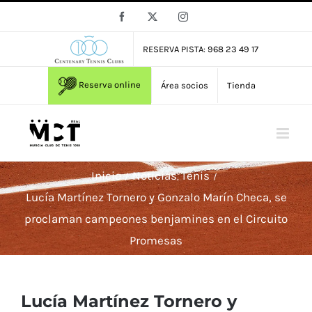
Saltar
Facebook
X
Instagram
al
contenido
RESERVA PISTA: 968 23 49 17
Reserva online
Área socios
Tienda
Inicio
Noticias
Tenis
Lucía Martínez Tornero y Gonzalo Marín Checa, se
proclaman campeones benjamines en el Circuito
Promesas
Lucía Martínez Tornero y