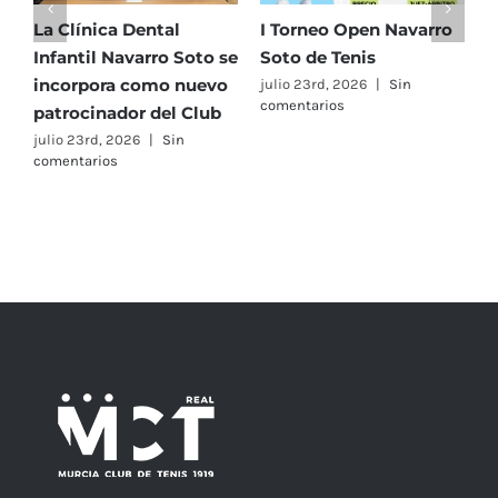
La Clínica Dental
I Torneo Open Navarro
E
Infantil Navarro Soto se
Soto de Tenis
T
incorpora como nuevo
e
julio 23rd, 2026
|
Sin
comentarios
patrocinador del Club
C
A
julio 23rd, 2026
|
Sin
comentarios
F
j
c