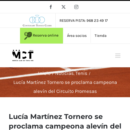
Saltar
Facebook
X
Instagram
al
contenido
RESERVA PISTA: 968 23 49 17
Reserva online
Área socios
Tienda
Inicio
Noticias
Tenis
Lucía Martínez Tornero se proclama campeona
alevín del Circuito Promesas
Lucía Martínez Tornero se
proclama campeona alevín del