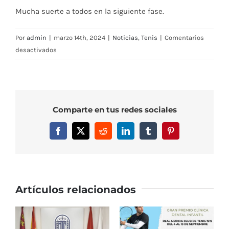
Mucha suerte a todos en la siguiente fase.
Por
admin
|
marzo 14th, 2024
|
Noticias
,
Tenis
|
Comentarios
en
desactivados
Lucía
Martínez
Tornero
se
Comparte en tus redes sociales
proclama
campeona
Facebook
X
Reddit
LinkedIn
Tumblr
Pinterest
alevín
del
Circuito
Promesas
Artículos relacionados