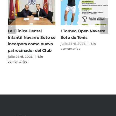
La Clínica Dental
I Torneo Open Navarro
E
Infantil Navarro Soto se
Soto de Tenis
T
incorpora como nuevo
e
julio 23rd, 2026
|
Sin
comentarios
patrocinador del Club
C
A
julio 23rd, 2026
|
Sin
comentarios
F
j
c