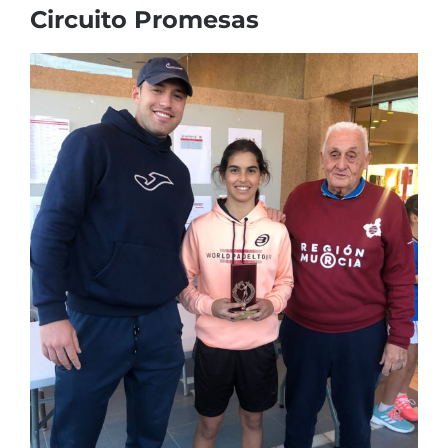
Circuito Promesas
Ver
imagen
más
grande