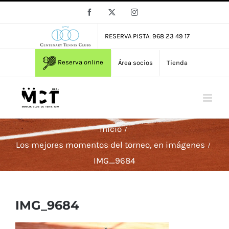
Saltar
Facebook
X
Instagram
al
contenido
RESERVA PISTA: 968 23 49 17
Reserva online
Área socios
Tienda
Inicio
Los mejores momentos del torneo, en imágenes
IMG_9684
IMG_9684