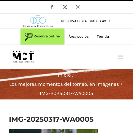
Saltar
Facebook
X
Instagram
al
contenido
RESERVA PISTA: 968 23 49 17
Reserva online
Área socios
Tienda
Inicio
Los mejores momentos del torneo, en imágenes
IMG-20250317-WA0005
IMG-20250317-WA0005