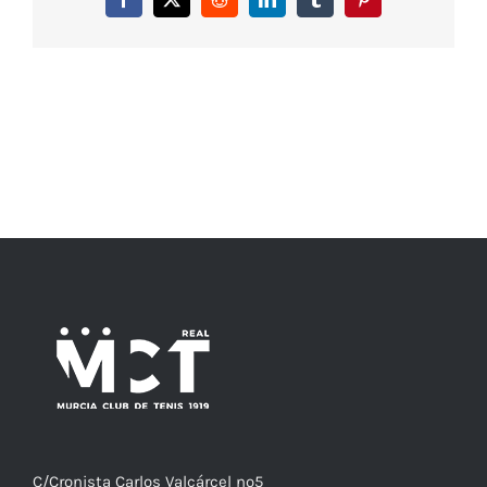
Facebook
X
Reddit
LinkedIn
Tumblr
Pinterest
C/
Cronista
Carlos Valcárcel nº5