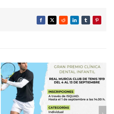
Facebook
X
Reddit
LinkedIn
Tumblr
Pinterest