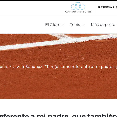
RESERVA PIS
El Club
Tenis
Más deporte
enis
Javier Sánchez: “Tengo como referente a mi padre, q
ferente a mi padre, que también e