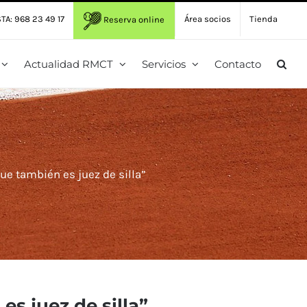
TA: 968 23 49 17
Área socios
Tienda
Reserva online
Actualidad RMCT
Servicios
Contacto
ue también es juez de silla”
s juez de silla”