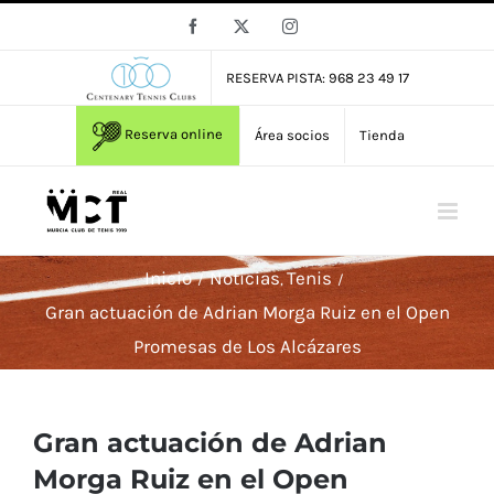
Saltar
Facebook
X
Instagram
al
contenido
RESERVA PISTA: 968 23 49 17
Reserva online
Área socios
Tienda
Inicio
Noticias
Tenis
Gran actuación de Adrian Morga Ruiz en el Open
Promesas de Los Alcázares
Gran actuación de Adrian
Morga Ruiz en el Open