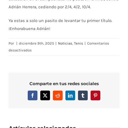
Adrián Herrera, cediendo por 2/4, 4/2, 10/4.
Ya estas a solo un pasito de levantar tu primer título.
¡Enhorabuena Adrián!
Por
|
diciembre 9th, 2025
|
Noticias
,
Tenis
|
Comentarios
en
desactivados
Gran
actuación
de
Adrian
Comparte en tus redes sociales
Morga
Ruiz
Facebook
X
Reddit
LinkedIn
Tumblr
Pinterest
en
el
Open
Promesas
de