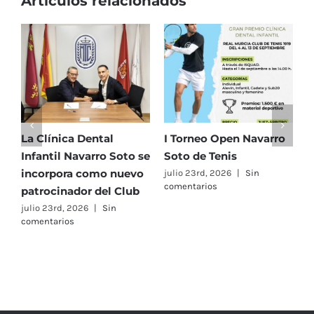
Artículos relacionados
Los
Alcázares
La Clínica Dental
I Torneo Open Navarro
E
Infantil Navarro Soto se
Soto de Tenis
T
incorpora como nuevo
e
julio 23rd, 2026
|
Sin
comentarios
patrocinador del Club
C
A
julio 23rd, 2026
|
Sin
comentarios
F
j
c