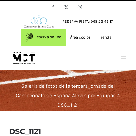
Saltar
Facebook
X
Instagram
al
contenido
RESERVA PISTA: 968 23 49 17
Reserva online
Área socios
Tienda
Inicio
Galería de fotos de la tercera jornada del
Campeonato de España Alevín por Equipos
DSC_1121
DSC_1121