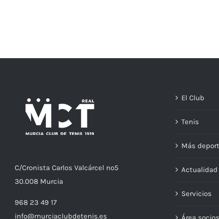
El Club
Tenis
Más depor
C/
Cronista
Carlos Valcárcel nº5
Actualida
30.008
Murcia
Servicios
968 23 49 17
info@murciaclubdetenis.es
Área socio