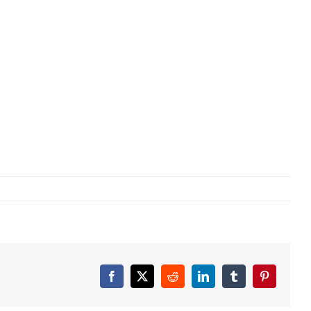
Facebook
X
Reddit
LinkedIn
Tumblr
Pinterest