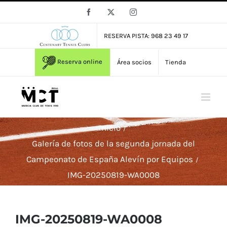
Saltar
Facebook
X
Instagram
al
contenido
RESERVA PISTA: 968 23 49 17
Reserva online
Área socios
Tienda
Inicio
Galería de fotos de la segunda jornada del
Campeonato de España Alevín por Equipos
IMG-20250819-WA0008
IMG-20250819-WA0008